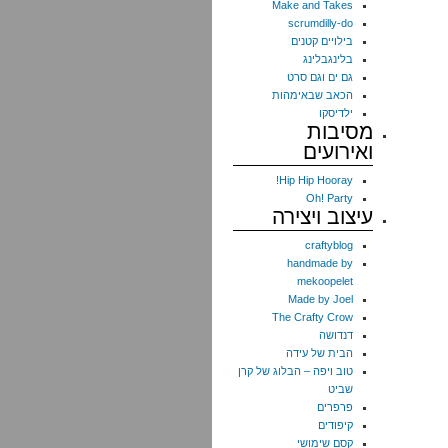
Make and Takes
scrumdilly-do
בילויים קטנים
בלינגבלינג
גם ים וגם סרט
הכאב שבאימהות
ילדיסקו
מסיבות
ואירועים
Hip Hip Hooray!
Oh! Party
עיצוב ויצירה
craftyblog
handmade by
mekoopelet
Made by Joel
The Crafty Crow
דנדושה
הבית של עידה
טוב ויפה – הבלוג של קרן
שביט
פרפרים
קיפודים
קסם שימושי