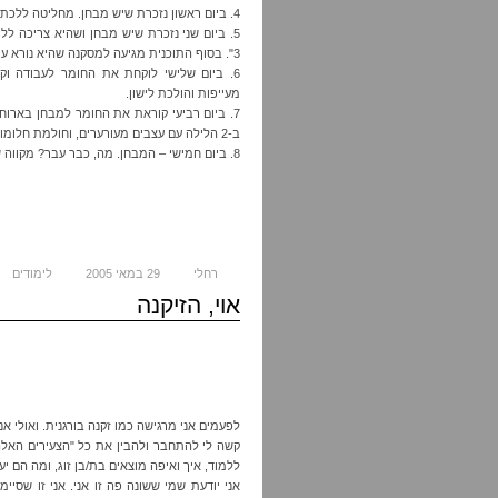
4. ביום ראשון נזכרת שיש מבחן. מחליטה ללכת במקום זה לסרט, כי יש עוד המון זמן.
5. ביום שני נזכרת שיש מבחן ושהיא צריכה ל
3". בסוף התוכנית מגיעה למסקנה שהיא נורא עייפה. הולכת לישון.
6. ביום שלישי לוקחת את החומר לעבודה ו
מעייפות והולכת לישון.
7. ביום רביעי קוראת את החומר למבחן בארוחת
ב-2 הלילה עם עצבים מעורערים, וחולמת חלומות זוועה.
8. ביום חמישי – המבחן. מה, כבר עבר? מקווה שהצלחתי.
רחלי
29 במאי 2005
לימודים
אוי, הזיקנה
לפעמים אני מרגישה כמו זקנה בורגנית. ואולי א
ללמוד, איך ואיפה מוצאים בת/בן זוג, ומה הם יע