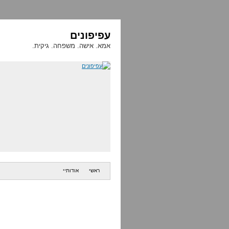
עפיפונים
אמא. אישה. משפחה. גיקית.
ראשי
אודותיי