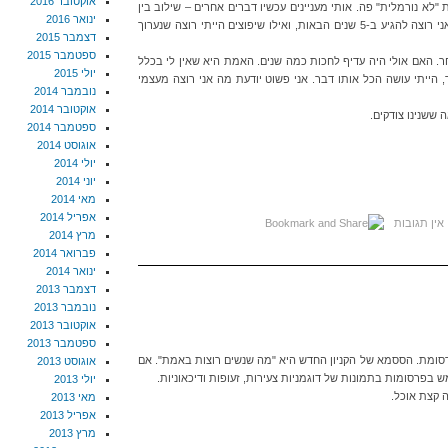
אוקטובר 2016
 בגיל 24. אני זאת שקצת "לא נורמלית" פה. אותי מעניינים עכשיו דברים אחרים – שילוב בין
ינואר 2016
זוגיות למשפחה לקריירה, לאיזו משרה בכירה אני רוצה להגיע ב-5 שנים הבאות, ואילו שיפוצים הייתי רוצה שנערוך
דצמבר 2015
ספטמבר 2015
 האם אולי היה עדיף לחכות כמה שנים. האמת היא שאין לי בכלל
יולי 2015
 הייתי עושה הכל אותו דבר. אני פשוט יודעת מה אני רוצה מעצמי
נובמבר 2014
אוקטובר 2014
 ששנינו צודקים.
ספטמבר 2014
אוגוסט 2014
יולי 2014
יוני 2014
מאי 2014
אפריל 2014
אין תגובות
מרץ 2014
פברואר 2014
ינואר 2014
דצמבר 2013
נובמבר 2013
אוקטובר 2013
ספטמבר 2013
רסומת. הססמא של הקניון החדש היא "מה שנשים רוצות באמת". אם
אוגוסט 2013
בפרסומות בתמונות של דוגמניות צעירות, זעופות ודיכאוניות.
יולי 2013
 קצת אוכל.
מאי 2013
אפריל 2013
מרץ 2013