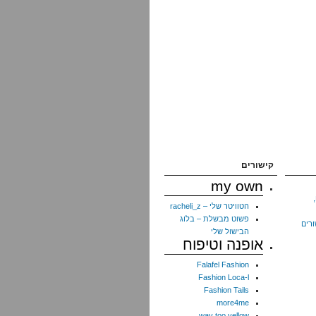
קישורים
my own
הטוויטר שלי – racheli_z
פשוט מבשלת – בלוג
ורים
הבישול שלי
אופנה וטיפוח
Falafel Fashion
Fashion Loca-l
Fashion Tails
more4me
way too yellow