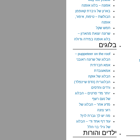
אפונה – בלוג אופנה
בארון של גיברת קאופמן
הבולשת – טיפוח, איפור,
אופנה
חמש שקל
שרונה יוצאת מהארון –
בלוג אופנה במידה גדולה
בלוגים
puppeteer on the roof –
הבלוג של שרונה ראובני
אמא חברתית
אמאעובדת
הבלוג של אוקה
הבלוגרית (הדס שיינפלד)
ורדים והדסים
יותר מדי סרטים – הבלוג
של נעם רשף
מדע אחר – הבלוג של
רועי צזנה
מה יש לך גברת לוין?
עוד דף אחד ודי – הבלוג
של גילי בר-הלל
ילדים והורות