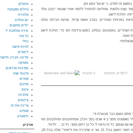
חתולים
למוד. קצת נלחצת. מחליטה להתחיל ללמוד אחרי שנגמר "כוכב נולד
טיולים ומקומות
טלוויזיה
קוראת בארוחת הצהריים. בערב עושה קניות. מגיעה הביתה מתה
יום הולדת
ילדים מחוננים
 הצהריים, באוטובוס, ובסלון. כמעט נרדמת תוך כדי. הולכת לישון
יצירה ומלאכת יד
כל מיני
כללי
להיות אישה
לימודים
מדינה, חברה, חדשות
מוסיקה
מסיבות ואירועים
לימודים
,
מבחנים
2 תגובות
סיכומי שנה
ספרים
סרטים
עיצוב
פולניות
צילומים
צריכה את זה
שופינג
ני סתם בעצם כבר מבוגרת ודי.
תיאטרון
קשה לי להתחבר ולהבין את כל "הצעירים האלה" (שקטנים ממני ב-4 שנים בסך הכל), שמתחבטים ומתלבטים מה
שו עם עצמם. כל זה נראה לי כל כך רחוק ממני, כל כך… ילדותי.
ארכיון
אני יודעת שמי ששונה פה זו אני. אני זו שסיימה תואר ראשון בגיל 21. אני זו שהכירה את ה"אחר" שלה בגיל 20,