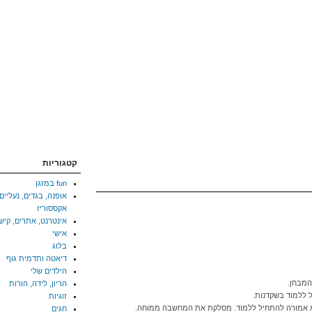
קטגוריות
fun במזגן
אופנה, בגדים, נעליים,
אקססוריז
אינטרנט, אתרים, קיש
אישי
בלוג
דיאטה ותדמית גוף
הילדים שלי
הריון, לידה, הורות
זוגיות
חגים