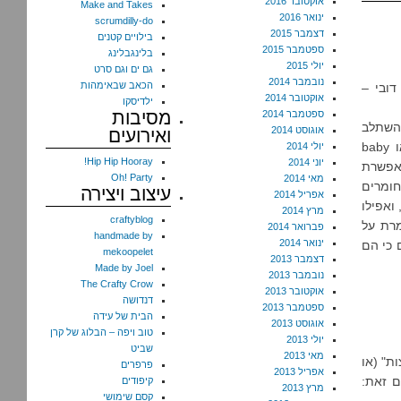
אוקטובר 2016
Make and Takes
ינואר 2016
scrumdilly-do
דצמבר 2015
בילויים קטנים
ספטמבר 2015
בלינגבלינג
יולי 2015
גם ים וגם סרט
נובמבר 2014
הכאב שבאימהות
ף בצורת דובי –
אוקטובר 2014
ילדיסקו
מסיבות
ספטמבר 2014
להשתלב
אוגוסט 2014
ואירועים
במזנון קינוחים של אירוע יום הולדת בנושא דובים, או זהבה ושלושת הדובים, או baby
יולי 2014
Hip Hip Hooray!
יוני 2014
מאפשרת
Oh! Party
מאי 2014
חומרים
עיצוב ויצירה
אפריל 2014
ואפילו
מרץ 2014
craftyblog
מרת על
פברואר 2014
handmade by
ינואר 2014
 כי הם
mekoopelet
דצמבר 2013
Made by Joel
נובמבר 2013
The Crafty Crow
אוקטובר 2013
דנדושה
ספטמבר 2013
הבית של עידה
אוגוסט 2013
טוב ויפה – הבלוג של קרן
יולי 2013
שביט
מאי 2013
ת" (או
פרפרים
אפריל 2013
 סיכם זאת:
קיפודים
מרץ 2013
קסם שימושי