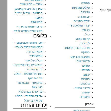
חתולים
אפונה – בלוג אופנה
טיולים ומקומות
בארון של גיברת קאופמן
וף סוף
טלוויזיה
הבולשת – טיפוח, איפור,
יום הולדת
אופנה
ילדים מחוננים
חמש שקל
יצירה ומלאכת יד
שרונה יוצאת מהארון –
כל מיני
בלוג אופנה במידה גדולה
בלוגים
כללי
להיות אישה
puppeteer on the roof –
לימודים
הבלוג של שרונה ראובני
מדינה, חברה, חדשות
אמא חברתית
מוסיקה
אמאעובדת
מסיבות ואירועים
הבלוג של אוקה
סיכומי שנה
הבלוגרית (הדס שיינפלד)
ספרים
ורדים והדסים
סרטים
יותר מדי סרטים – הבלוג
עיצוב
של נעם רשף
פולניות
מדע אחר – הבלוג של
צילומים
רועי צזנה
צריכה את זה
מה יש לך גברת לוין?
שופינג
עוד דף אחד ודי – הבלוג
תיאטרון
של גילי בר-הלל
ארכיון
ילדים והורות