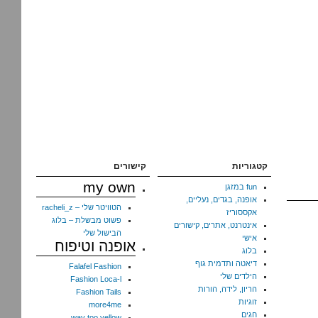
קטגוריות
קישורים
my own
fun במזגן
אופנה, בגדים, נעליים,
הטוויטר שלי – racheli_z
אקססוריז
פשוט מבשלת – בלוג
אינטרנט, אתרים, קישורים
הבישול שלי
אישי
אופנה וטיפוח
בלוג
דיאטה ותדמית גוף
Falafel Fashion
הילדים שלי
Fashion Loca-l
הריון, לידה, הורות
Fashion Tails
זוגיות
more4me
חגים
way too yellow