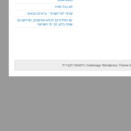
2004-2005
לא בכל מחיר
קוראי "על השרון" - ברוכים הבאים
יום הולדת 10 לבלוג עפיפונים, ופרויקט 10
שנות בלוג, 10 ימי השראה
Indomagz Wordpress Theme
|
התאמה לעברית