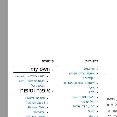
קטגוריות
קישורים
my own
fun במזגן
אופנה, בגדים, נעליים,
הטוויטר שלי – racheli_z
אקססוריז
פשוט מבשלת – בלוג
אינטרנט, אתרים, קישורים
הבישול שלי
אישי
אופנה וטיפוח
בלוג
דיאטה ותדמית גוף
Falafel Fashion
 כשאני
הילדים שלי
Fashion Loca-l
ל אחת
הריון, לידה, הורות
Fashion Tails
פה הזו
זוגיות
more4me
ו בלון
חגים
way too yellow