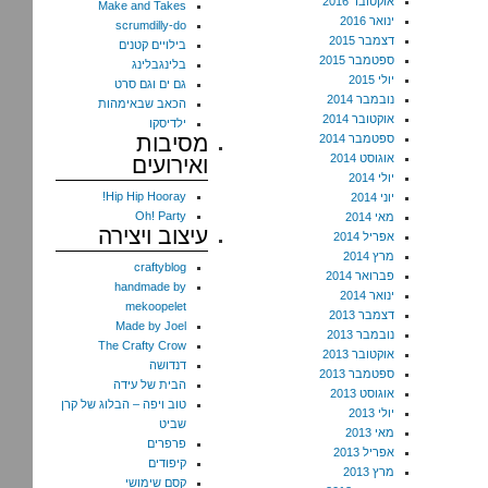
אוקטובר 2016
Make and Takes
ינואר 2016
scrumdilly-do
דצמבר 2015
בילויים קטנים
ספטמבר 2015
בלינגבלינג
יולי 2015
גם ים וגם סרט
נובמבר 2014
הכאב שבאימהות
אוקטובר 2014
ילדיסקו
מסיבות
ספטמבר 2014
אוגוסט 2014
ואירועים
יולי 2014
Hip Hip Hooray!
יוני 2014
Oh! Party
מאי 2014
עיצוב ויצירה
אפריל 2014
מרץ 2014
craftyblog
פברואר 2014
handmade by
ינואר 2014
mekoopelet
דצמבר 2013
Made by Joel
נובמבר 2013
The Crafty Crow
אוקטובר 2013
דנדושה
ספטמבר 2013
הבית של עידה
אוגוסט 2013
טוב ויפה – הבלוג של קרן
יולי 2013
שביט
מאי 2013
פרפרים
אפריל 2013
קיפודים
מרץ 2013
קסם שימושי