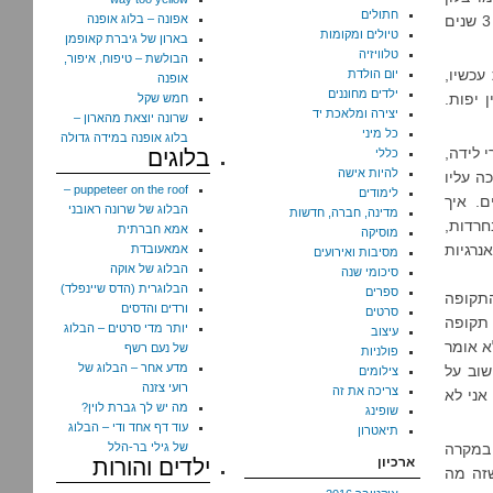
חתולים
וענקית. זכרתי את עצמי פוסט-הריונית נפוחה כמו בלון וענקית, מכוערת, מפלצת. 3 שנים
אפונה – בלוג אופנה
טיולים ומקומות
בארון של גיברת קאופמן
טלוויזיה
הבולשת – טיפוח, איפור,
עכשיו,
יום הולדת
אופנה
ילדים מחוננים
עדיין יפות.
חמש שקל
יצירה ומלאכת יד
שרונה יוצאת מהארון –
כל מיני
בלוג אופנה במידה גדולה
 לידה,
בלוגים
כללי
להיות אישה
ה עליו
puppeteer on the roof –
לימודים
ם. איך
הבלוג של שרונה ראובני
מדינה, חברה, חדשות
חרדות,
אמא חברתית
מוסיקה
 מכלי חמצן ואנרגיות
אמאעובדת
מסיבות ואירועים
הבלוג של אוקה
סיכומי שנה
הבלוגרית (הדס שיינפלד)
ספרים
התקופה
ורדים והדסים
סרטים
 תקופה
יותר מדי סרטים – הבלוג
עיצוב
א אומר
של נעם רשף
פולניות
מדע אחר – הבלוג של
שוב על
צילומים
רועי צזנה
צריכה את זה
אני לא
מה יש לך גברת לוין?
שופינג
עוד דף אחד ודי – הבלוג
תיאטרון
 במקרה
של גילי בר-הלל
ארכיון
ילדים והורות
שזה מה