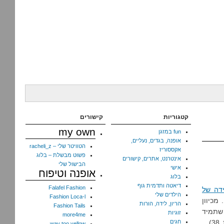
קטגוריות
קישורים
my own
fun במזגן
אופנה, בגדים, נעליים,
הטוויטר שלי – racheli_z
אקססוריז
פשוט מבשלת – בלוג
אינטרנט, אתרים, קישורים
הבישול שלי
אישי
אופנה וטיפוח
בלוג
דיאטה ותדמית גוף
Falafel Fashion
ידה של
הילדים שלי
Fashion Loca-l
מכיוון
הריון, לידה, הורות
Fashion Tails
, ומכיוון שתמיד
זוגיות
more4me
רצינו משפחה גדולה, ומכיוון שאני לא הולכת ונהיית צעירה יותר (אוטוטו חוגגת 38)…
חגים
way too yellow