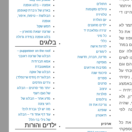
חתולים
 איתמר
אפונה – בלוג אופנה
טיולים ומקומות
בארון של גיברת קאופמן
ינו די
טלוויזיה
הבולשת – טיפוח, איפור,
יום הולדת
אופנה
התמודדנו עם מצב רפואי בשם FTT – איתמר לא
ילדים מחוננים
חמש שקל
יצירה ומלאכת יד
 את כל
שרונה יוצאת מהארון –
כל מיני
בלוג אופנה במידה גדולה
פוז של
בלוגים
כללי
ם במח'
להיות אישה
ולה עם
puppeteer on the roof –
לימודים
הבלוג של שרונה ראובני
 הצליח לעלות במשקל (לאחוזון 3) ויכולנו לשים
מדינה, חברה, חדשות
אמא חברתית
מוסיקה
הם וגם
אמאעובדת
מסיבות ואירועים
בתי על
הבלוג של אוקה
סיכומי שנה
ושא של עוד ילד. כשאיתמר היה בערך בן 8 וחצי חודשים, אמצע אוקטובר 2015, ניסיתי
הבלוגרית (הדס שיינפלד)
ספרים
ורדים והדסים
באמצע
סרטים
יותר מדי סרטים – הבלוג
עיצוב
יתית –
של נעם רשף
פולניות
ן, ולא
מדע אחר – הבלוג של
צילומים
, שהיה
רועי צזנה
צריכה את זה
ה לפי
מה יש לך גברת לוין?
שופינג
עוד דף אחד ודי – הבלוג
תיאטרון
של גילי בר-הלל
את כל
ארכיון
ילדים והורות
הספקתי