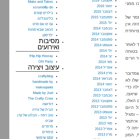
אוקטובר 2016
Make and Takes
ו ממני
ינואר 2016
scrumdilly-do
דצמבר 2015
בילויים קטנים
מתמר של
ספטמבר 2015
בלינגבלינג
יולי 2015
זה אין
גם ים וגם סרט
נובמבר 2014
הכאב שבאימהות
מיוחדת
אוקטובר 2014
ילדיסקו
מסיבות
ספטמבר 2014
ד לאחר
אוגוסט 2014
ואירועים
 בטוחה
יולי 2014
Hip Hip Hooray!
יוני 2014
ר הרים
Oh! Party
מאי 2014
עיצוב ויצירה
אפריל 2014
plain and s. ובמיוחד כשמדובר
מרץ 2014
craftyblog
פברואר 2014
שלו לא
handmade by
ינואר 2014
לה כדי
mekoopelet
דצמבר 2013
Made by Joel
שיאצו,
נובמבר 2013
The Crafty Crow
 האלו,
אוקטובר 2013
דנדושה
ספטמבר 2013
ל היום
הבית של עידה
אוגוסט 2013
 ומגיל
טוב ויפה – הבלוג של קרן
יולי 2013
 איתמר
שביט
מאי 2013
פרפרים
תה לי.
אפריל 2013
קיפודים
רף, המון
מרץ 2013
קסם שימושי