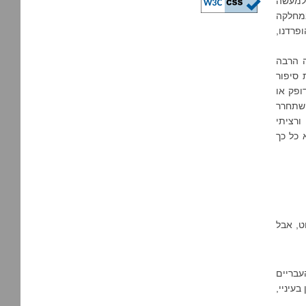
ולמעשה
במחלקה
פרדנו,
ה הרבה
סיפור
ופק או
השתחרר
ורציתי
 כל כך
ט, אבל
עבריים
עיניי,