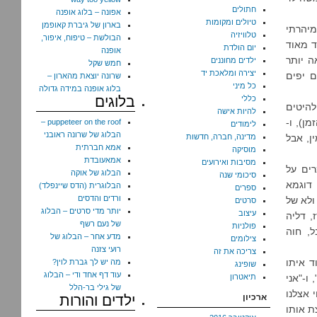
חתולים
אפונה – בלוג אופנה
טיולים ומקומות
בארון של גיברת קאופמן
מיהרתי
טלוויזיה
הבולשת – טיפוח, איפור,
ד מאוד
יום הולדת
אופנה
ה יותר
ילדים מחוננים
חמש שקל
יצירה ומלאכת יד
ם יפים
שרונה יוצאת מהארון –
כל מיני
בלוג אופנה במידה גדולה
בלוגים
כללי
הזמנתי לי עוד 2 דיסקים: "30 להיטים
להיות אישה
ן), ו-
puppeteer on the roof –
לימודים
הבלוג של שרונה ראובני
ם שרציתי להזמין, אבל
מדינה, חברה, חדשות
אמא חברתית
מוסיקה
אמאעובדת
מסיבות ואירועים
רים על
הבלוג של אוקה
סיכומי שנה
 דוגמא
הבלוגרית (הדס שיינפלד)
ספרים
ורדים והדסים
ולא של
סרטים
יותר מדי סרטים – הבלוג
עיצוב
, דליה
של נעם רשף
פולניות
ל, חוה
מדע אחר – הבלוג של
צילומים
רועי צזנה
צריכה את זה
ד איתו
מה יש לך גברת לוין?
שופינג
עוד דף אחד ודי – הבלוג
 ו-"אני
תיאטרון
של גילי בר-הלל
 אצלנו
ארכיון
ילדים והורות
ת אותו