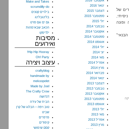
אוקטובר 2016
Make and Takes
ינואר 2016
scrumdilly-do
רים של
דצמבר 2015
בילויים קטנים
יסיתי,
ספטמבר 2015
בלינגבלינג
יולי 2015
א ממצה ופונה
גם ים וגם סרט
נובמבר 2014
הכאב שבאימהות
אוקטובר 2014
ילדיסקו
הבנאי"
מסיבות
ספטמבר 2014
אוגוסט 2014
ואירועים
יולי 2014
Hip Hip Hooray!
יוני 2014
Oh! Party
מאי 2014
עיצוב ויצירה
אפריל 2014
מרץ 2014
craftyblog
פברואר 2014
handmade by
ינואר 2014
mekoopelet
דצמבר 2013
Made by Joel
נובמבר 2013
The Crafty Crow
אוקטובר 2013
דנדושה
קה
ספטמבר 2013
הבית של עידה
אוגוסט 2013
טוב ויפה – הבלוג של קרן
יולי 2013
שביט
מאי 2013
פרפרים
אפריל 2013
קיפודים
מרץ 2013
קסם שימושי