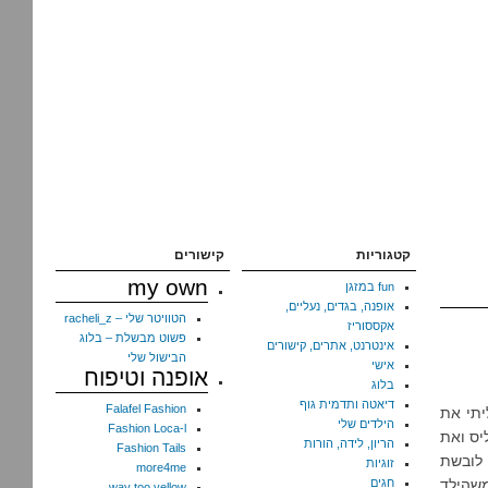
קטגוריות
קישורים
my own
fun במזגן
אופנה, בגדים, נעליים,
הטוויטר שלי – racheli_z
אקססוריז
פשוט מבשלת – בלוג
אינטרנט, אתרים, קישורים
הבישול שלי
אישי
אופנה וטיפוח
בלוג
דיאטה ותדמית גוף
Falafel Fashion
ליתי את
הילדים שלי
Fashion Loca-l
יס ואת
הריון, לידה, הורות
Fashion Tails
 לובשת
זוגיות
more4me
משהילד
חגים
way too yellow