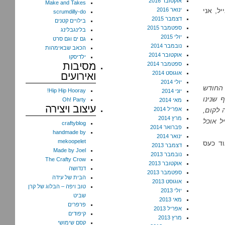
אוקטובר 2016
Make and Takes
ל, אני
ינואר 2016
scrumdilly-do
דצמבר 2015
בילויים קטנים
ספטמבר 2015
בלינגבלינג
יולי 2015
גם ים וגם סרט
נובמבר 2014
הכאב שבאימהות
אוקטובר 2014
ילדיסקו
מסיבות
ספטמבר 2014
אוגוסט 2014
ואירועים
יולי 2014
 החודש
Hip Hip Hooray!
יוני 2014
 שנינו
Oh! Party
מאי 2014
עיצוב ויצירה
 לקום,
אפריל 2014
מרץ 2014
ל אוכל
craftyblog
פברואר 2014
handmade by
ינואר 2014
mekoopelet
וד כעס
דצמבר 2013
Made by Joel
נובמבר 2013
The Crafty Crow
אוקטובר 2013
דנדושה
ספטמבר 2013
הבית של עידה
אוגוסט 2013
טוב ויפה – הבלוג של קרן
יולי 2013
שביט
מאי 2013
פרפרים
אפריל 2013
קיפודים
מרץ 2013
קסם שימושי