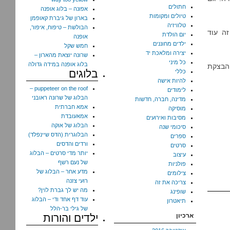
חתולים
אפונה – בלוג אופנה
טיולים ומקומות
בארון של גיברת קאופמן
טלוויזיה
הבולשת – טיפוח, איפור,
זה עוד
יום הולדת
אופנה
ילדים מחוננים
חמש שקל
יצירה ומלאכת יד
שרונה יוצאת מהארון –
כל מיני
בלוג אופנה במידה גדולה
 הבצקת
בלוגים
כללי
להיות אישה
puppeteer on the roof –
לימודים
הבלוג של שרונה ראובני
מדינה, חברה, חדשות
אמא חברתית
מוסיקה
אמאעובדת
מסיבות ואירועים
הבלוג של אוקה
סיכומי שנה
הבלוגרית (הדס שיינפלד)
ספרים
ורדים והדסים
סרטים
יותר מדי סרטים – הבלוג
עיצוב
של נעם רשף
פולניות
מדע אחר – הבלוג של
צילומים
רועי צזנה
צריכה את זה
מה יש לך גברת לוין?
שופינג
עוד דף אחד ודי – הבלוג
תיאטרון
של גילי בר-הלל
ארכיון
ילדים והורות