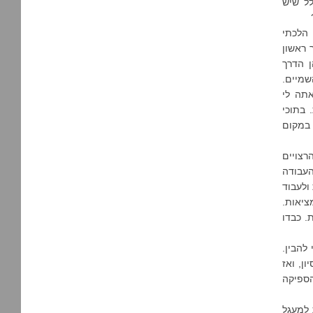
לל שיש
כן הלכתי
 ראשון
ן הדרך
שמיים.
תה לי
 בתוכי
 במקום
רצויים
העבודה
ולעבוד
ציאות.
. כבדו
להבין.
ן, ואז
הספיקה
 למעגל