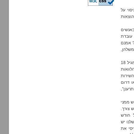
סוי על
הוצאות
באנשים
 עובדת
? אמנם
משלהן,
בכל פעם שעיני צדה כותרת כלשהי בנושא הזה בעיתון, אני ממש מתחילה לכעוס. מגיל 18
לוואות
השירות
או דרום
מי חופש "כדי להתרענן",
ש ממני
 צורך.
ורת, כל חודש
לנו יש
יסי את