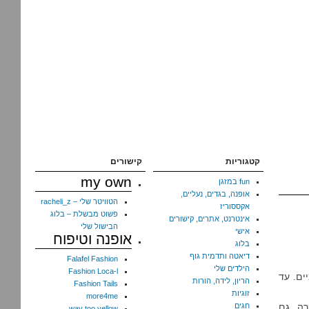
קטגוריות
קישורים
my own
fun במזגן
אופנה, בגדים, נעליים,
הטוויטר שלי – racheli_z
אקססוריז
פשוט מבשלת – בלוג
אינטרנט, אתרים, קישורים
הבישול שלי
אישי
אופנה וטיפוח
בלוג
דיאטה ותדמית גוף
Falafel Fashion
הילדים שלי
Fashion Loca-l
ים. עד
הריון, לידה, הורות
Fashion Tails
זוגיות
more4me
ה. גם
חגים
way too yellow