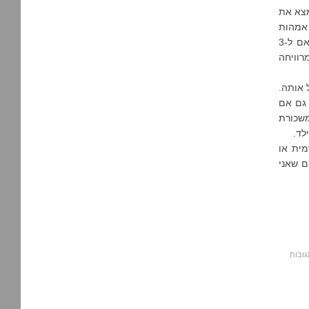
מצא את
 אמהות
בשוק העבודה. מצד שני, את הדוגמא שלי בחיים אני לוקחת מאמא שלי, מורה ואם ל-3
רוויחה
 אותה.
מגיע לי. גם אם
משכורת
לד.
מית או
ם שאני