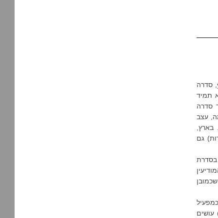
מחר (רביעי 4/1) ב-22:00 יתחיל שידורה של סדרת ריגול חדשה בערוץ yes drama, סדרה
א תמיד
ד סדרה
ה, עצב
 בארץ,
ות) גם
 בסדרת
ודיעין
שכמובן
כמפעיל
 עושים