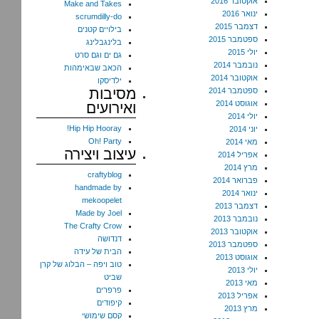
אוקטובר 2016
Make and Takes
ינואר 2016
scrumdilly-do
דצמבר 2015
בילויים קטנים
ספטמבר 2015
בלינגבלינג
יולי 2015
גם ים וגם סרט
נובמבר 2014
הכאב שבאימהות
אוקטובר 2014
ילדיסקו
מסיבות
ספטמבר 2014
אוגוסט 2014
ואירועים
יולי 2014
Hip Hip Hooray!
יוני 2014
Oh! Party
מאי 2014
עיצוב ויצירה
אפריל 2014
מרץ 2014
craftyblog
פברואר 2014
handmade by
ינואר 2014
mekoopelet
דצמבר 2013
Made by Joel
נובמבר 2013
The Crafty Crow
אוקטובר 2013
דנדושה
ספטמבר 2013
הבית של עידה
אוגוסט 2013
טוב ויפה – הבלוג של קרן
יולי 2013
שביט
מאי 2013
פרפרים
אפריל 2013
קיפודים
מרץ 2013
קסם שימושי