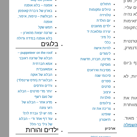
 וארון
חתולים
אפונה – בלוג אופנה
 עליי.
טיולים ומקומות
בארון של גיברת קאופמן
א נהיה
טלוויזיה
הבולשת – טיפוח, איפור,
א ממש מתאימות
יום הולדת
אופנה
ילדים מחוננים
בתקופה
חמש שקל
יצירה ומלאכת יד
שרונה יוצאת מהארון –
כל מיני
בלוג אופנה במידה גדולה
טרנטית
בלוגים
כללי
מדנמרק,
להיות אישה
puppeteer on the roof –
לימודים
הבלוג של שרונה ראובני
מדינה, חברה, חדשות
 ביום
אמא חברתית
מוסיקה
אמאעובדת
מסיבות ואירועים
הבלוג של אוקה
יות, לא
סיכומי שנה
הבלוגרית (הדס שיינפלד)
ספרים
ורדים והדסים
סרטים
יותר מדי סרטים – הבלוג
עיצוב
של נעם רשף
לי קל לראות את
פולניות
מדע אחר – הבלוג של
צילומים
מוותרת
רועי צזנה
צריכה את זה
מה יש לך גברת לוין?
שופינג
 מאוד.
עוד דף אחד ודי – הבלוג
תיאטרון
שמלה
של גילי בר-הלל
ארכיון
ילדים והורות