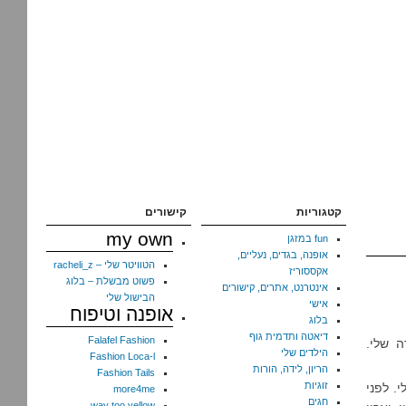
קטגוריות
קישורים
my own
fun במזגן
אופנה, בגדים, נעליים,
הטוויטר שלי – racheli_z
אקססוריז
פשוט מבשלת – בלוג
אינטרנט, אתרים, קישורים
הבישול שלי
אישי
אופנה וטיפוח
בלוג
דיאטה ותדמית גוף
Falafel Fashion
 שלי.
הילדים שלי
Fashion Loca-l
הריון, לידה, הורות
Fashion Tails
זוגיות
. לפני
more4me
חגים
way too yellow