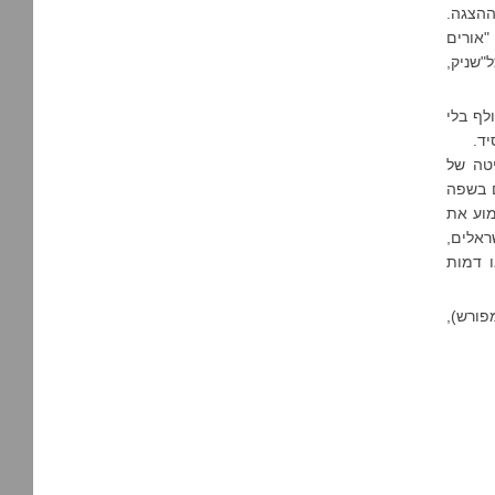
ההצגה.
אורים
"שניק,
לף בלי
יד.
יטה של
ם בשפה
מוע את
ראלים,
ו דמות
פורש),