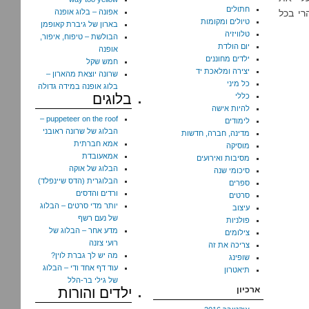
חתולים
רי בכל
אפונה – בלוג אופנה
טיולים ומקומות
בארון של גיברת קאופמן
טלוויזיה
הבולשת – טיפוח, איפור,
יום הולדת
אופנה
ילדים מחוננים
חמש שקל
יצירה ומלאכת יד
שרונה יוצאת מהארון –
כל מיני
בלוג אופנה במידה גדולה
בלוגים
כללי
להיות אישה
puppeteer on the roof –
לימודים
הבלוג של שרונה ראובני
מדינה, חברה, חדשות
אמא חברתית
מוסיקה
אמאעובדת
מסיבות ואירועים
הבלוג של אוקה
סיכומי שנה
הבלוגרית (הדס שיינפלד)
ספרים
ורדים והדסים
סרטים
יותר מדי סרטים – הבלוג
עיצוב
של נעם רשף
פולניות
מדע אחר – הבלוג של
צילומים
רועי צזנה
צריכה את זה
מה יש לך גברת לוין?
שופינג
עוד דף אחד ודי – הבלוג
תיאטרון
של גילי בר-הלל
ארכיון
ילדים והורות