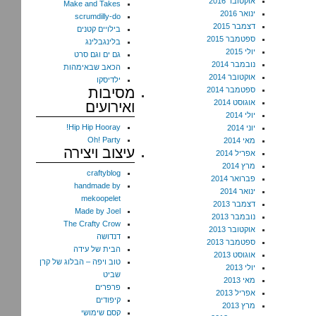
אוקטובר 2016
Make and Takes
ינואר 2016
scrumdilly-do
דצמבר 2015
בילויים קטנים
ספטמבר 2015
בלינגבלינג
יולי 2015
גם ים וגם סרט
נובמבר 2014
הכאב שבאימהות
אוקטובר 2014
ילדיסקו
מסיבות
ספטמבר 2014
אוגוסט 2014
ואירועים
יולי 2014
Hip Hip Hooray!
יוני 2014
Oh! Party
מאי 2014
עיצוב ויצירה
אפריל 2014
מרץ 2014
craftyblog
פברואר 2014
handmade by
ינואר 2014
mekoopelet
דצמבר 2013
Made by Joel
נובמבר 2013
The Crafty Crow
אוקטובר 2013
דנדושה
ספטמבר 2013
הבית של עידה
אוגוסט 2013
טוב ויפה – הבלוג של קרן
יולי 2013
שביט
מאי 2013
פרפרים
אפריל 2013
קיפודים
מרץ 2013
קסם שימושי