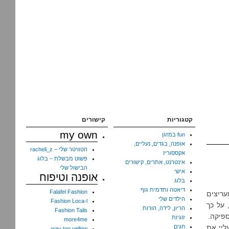
קטגוריות
קישורים
my own
fun במזגן
אופנה, בגדים, נעליים,
הטוויטר שלי – racheli_z
אקססוריז
פשוט מבשלת – בלוג
אינטרנט, אתרים, קישורים
הבישול שלי
אישי
אופנה וטיפוח
בלוג
דיאטה ותדמית גוף
Falafel Fashion
עריצים
הילדים שלי
Fashion Loca-l
 על כך
הריון, לידה, הורות
Fashion Tails
זוגיות
more4me
ליי את
חגים
way too yellow