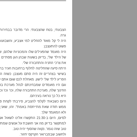
הצבעתי, בטח שהצבעתי. הרי מדובר בבחירות ש
גרה.
היה לי קל מאוד להחליט למי אצביע, והשבועו
פשוט להתעצבן:
היה מועמד שהפעילים שלו והמכוניות שלהם, ש
של הילד שלי, בדיוק בשעות שבהן הגן מסתיים ו
את צרכי החניה והתחבורה שלי.
היתה סיעה שהחליטה לחלוף ברחובות העיר ברכב
בשישי בצהריים זה היה סתם מעצבן. כשזה היה ב-10 בלילה באמצע השבוע זה 
הפריע לילד שלי לישון. מאחלת לכם שגם אתם ל
וגם היו מועמדים שמבחינתם לנהל מערכת בח
החינוך שלה, מערכת התחבורה שלה, וכו' וכו' ו
היא כל כך נוראה בעיניהם.
היום כשבאתי לקלפי להצביע, סירבתי לקחת פ
ממש תודה שאת מתייחסת באמת". זהו, שאני, 
ולא המועמד שלך.
לסיום, היום ב-21:30 התקשרו א
למתקשר בדיוק מה אני חושבת על אנשים שמתק
טוב שזה נגמר. נקווה שהסוף יהיה טוב.
ולחשוב שבפברואר הקרקס יחזור.