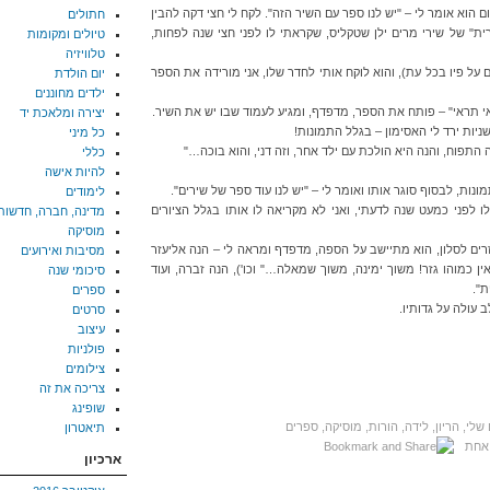
 הוא אומר לי – "יש לנו ספר עם השיר הזה". לקח לי חצי דקה להבין
חתולים
ית" של שירי מרים ילן שטקליס, שקראתי לו לפני חצי שנה לפחות,
טיולים ומקומות
טלוויזיה
על פיו בכל עת), והוא לוקח אותי לחדר שלו, אני מורידה את הספר
יום הולדת
ילדים מחוננים
י תראי" – פותח את הספר, מדפדף, ומגיע לעמוד שבו יש את השיר.
יצירה ומלאכת יד
יות ירד לי האסימון – בגלל התמונות!
כל מיני
 התפוח, והנה היא הולכת עם ילד אחר, וזה דני, והוא בוכה…"
כללי
להיות אישה
נות, לבסוף סוגר אותו ואומר לי – "יש לנו עוד ספר של שירים".
לימודים
ו לפני כמעט שנה לדעתי, ואני לא מקריאה לו אותו בגלל הציורים
מדינה, חברה, חדשות
מוסיקה
זרים לסלון, הוא מתיישב על הספה, מדפדף ומראה לי – הנה אליעזר
מסיבות ואירועים
אין כמוהו גזר! משוך ימינה, משוך שמאלה…" וכו'), הנה זברה, ועוד
סיכומי שנה
ת".
ספרים
 עולה על גדותיו.
סרטים
עיצוב
פולניות
צילומים
צריכה את זה
שופינג
 שלי
,
הריון, לידה, הורות
,
מוסיקה
,
ספרים
תיאטרון
אחת
ארכיון