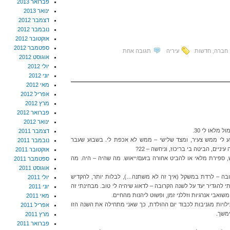
פברואר 2013
ינואר 2013
דצמבר 2012
נובמבר 2012
אוקטובר 2012
ספטמבר 2012
 חברה, חדשות
עיריה
תגובה אחת
אוגוסט 2012
יולי 2012
יוני 2012
מאי 2012
אפריל 2012
מרץ 2012
פברואר 2012
ינואר 2012
 מלאו לי 30.
דצמבר 2011
ע לי ממש צעיר, ומצד שלישי – ממש לא אכפת לי. בשבוע שעבר
נובמבר 2011
ים, הביטה בי בריכוז, וניחשה – 22?
אוקטובר 2011
, ספירת מלאי או להביט אחורה בזעם/ייאוש. מה שהיה – היה. מה
ספטמבר 2011
אוגוסט 2011
ובה – לרדת במשקל (איך זה לא משתנה…), לבלות יותר, להקדיש
יולי 2011
לטתי להגדיר יעד על לשנה הקרובה – לדאוג שיהיה לי טוב. מבחינתי זה
יוני 2011
אבי אנרגיות וזללני זמן, ופשוט ליהנות מהחיים.
מאי 2011
ילויות מגניבות לכבוד יום ההולדת, כך שאני מתחילה את השנה הזו
אפריל 2011
ימשך.
מרץ 2011
פברואר 2011