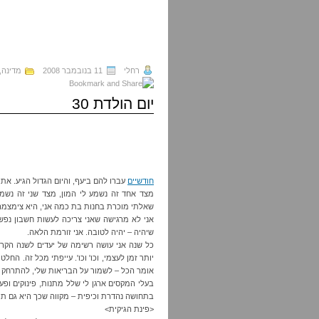
רחלי
11 בנובמבר 2008
מדינה,
יום הולדת 30
חודשיים
עברו להם ביעף, והיום הגדול הגיע. אתמול
מצד אחד זה נשמע לי המון, מצד שני זה נשמ
שאלתי מוכרת בחנות בת כמה אני, היא צימצמה עיני
אני לא מרגישה שאני צריכה לעשות חשבון נפש
שיהיה – יהיה לטובה. אני זורמת הלאה.
כל שנה אני עושה רשימה של יעדים לשנה הקר
יותר זמן לעצמי, וכו' וכו'. עייפתי מכל זה. הח
אומר הכל – לשמור על הבריאות שלי, להתרחק משו
בעלי המקסים ארגן לי שלל מתנות, פינוקים ופע
בתחושה נהדרת וכיפית – מקווה שכך היא גם ת
<פינת הגיקית>