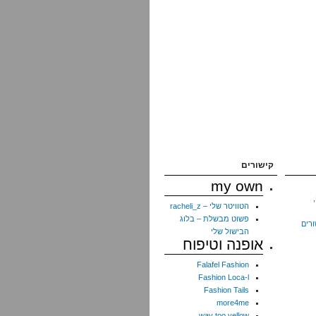
קישורים
my own
הטוויטר שלי – racheli_z
פשוט מבשלת – בלוג
ורים
הבישול שלי
אופנה וטיפוח
Falafel Fashion
Fashion Loca-l
Fashion Tails
more4me
way too yellow