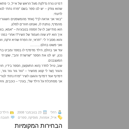
דמיינו נורה נדלקת מעל הראש של אייל, כי פתאום
שהוא צודק – יש לנו ספר בשם "פרח נתתי לנור
לדעתי.
"בואי אני אראה לך!" (אחד מהמשפטים השגורים 
מהמדף, נותנת לו, ואנחנו חוזרים לסלון.
הוא מתיישב לו על הספה בטבעיות – "אמא, בוא
איך הוא ידע שזה העמוד של השיר?! אחרי כמה שנ
והוא מסביר לי: "תראי, זה הפרח שהיא זרקה, וזה
ואני פשוט בהלם……….
עוד אני בהלם, הילד מדפדף לו בספר ומביט בתמו
נכון, יש לנו את הספר "שרשרת זהב", שקניתי ל
המעצבנים.
שוב, טיול לחדר (הוא התעקש), הספר בידיו, חו
והגזר (שר לי קטע מהשיר – "גזר גזר גזר גזר, 
דפדוף ועוד דפדוף והגענו לשיר "פרח נתתי לנורי
אני מסתכלת על הילד שלי, בעיניי – כוכבים, והלב
רחלי
23 בנובמבר 2008
הילדים
אייל
,
אמהות
,
מוסיקה
,
ספרים
תגובה 
הבחירות המקומיות