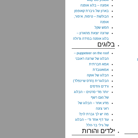
אפונה – בלוג אופנה
בארון של גיברת קאופמן
הבולשת – טיפוח, איפור,
אופנה
חמש שקל
שרונה יוצאת מהארון –
בלוג אופנה במידה גדולה
בלוגים
puppeteer on the roof –
הבלוג של שרונה ראובני
אמא חברתית
אמאעובדת
הבלוג של אוקה
הבלוגרית (הדס שיינפלד)
ורדים והדסים
יותר מדי סרטים – הבלוג
של נעם רשף
מדע אחר – הבלוג של
רועי צזנה
מה יש לך גברת לוין?
עוד דף אחד ודי – הבלוג
של גילי בר-הלל
ילדים והורות