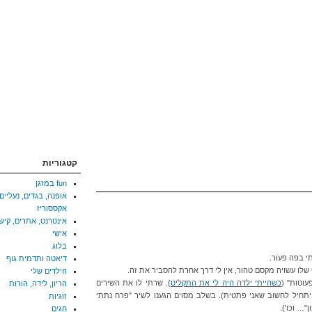
קטגוריות
fun במזגן
אופנה, בגדים, נעליים,
אקססוריז
אינטרנט, אתרים, קיש
אישי
בלוג
י בפה פעור.
דיאטה ותדמית גוף
שלו עשויה מקסם טהור, אין לי דרך אחרת להסביר את זה.
הילדים שלי
כשהייתי ילדה היה לי את התקליט
). שרתי לו את השירים
הריון, לידה, הורות
ד יתחיל לחשוב שאני פתטית). בשלב מסוים הגענו לשיר "פרח נתתי
זוגיות
ן"… וכו').
חגים