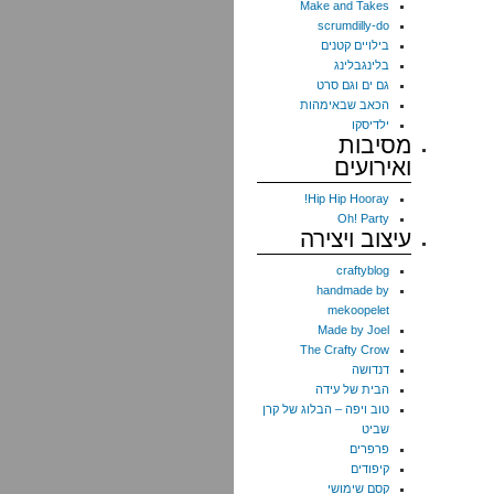
Make and Takes
scrumdilly-do
בילויים קטנים
בלינגבלינג
גם ים וגם סרט
הכאב שבאימהות
ילדיסקו
מסיבות
ואירועים
Hip Hip Hooray!
Oh! Party
עיצוב ויצירה
craftyblog
handmade by
mekoopelet
Made by Joel
The Crafty Crow
דנדושה
הבית של עידה
טוב ויפה – הבלוג של קרן
שביט
פרפרים
קיפודים
קסם שימושי