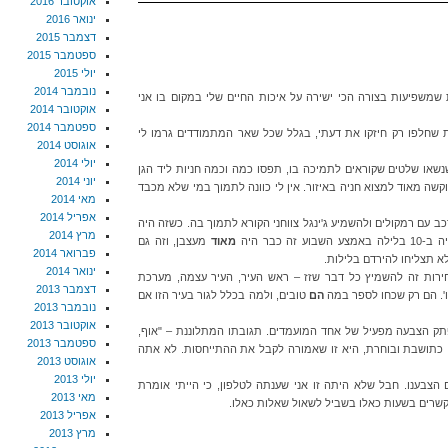
אוקטובר 2016
ינואר 2016
דצמבר 2015
ספטמבר 2015
יולי 2015
נובמבר 2014
משפיעות בצורה הכי ישירה על איכות החיים שלי במקום בו אני
אוקטובר 2014
ספטמבר 2014
ת שחלפו רק חיזקו את דעתי, בגלל שכל שאר המתמודדים גרמו לי
אוגוסט 2014
יולי 2014
נשאו שלטים שקוראים לתמיכה בו, תפסו כמה וכמה חניות ליד הגן
יוני 2014
קשה מאוד למצוא חניה באיזור. אין לי כוונה לתמוך במי שלא מכבד
מאי 2014
אפריל 2014
 עם רמקולים ולהשמיע ג'ינגל צווחני הקורא לתמוך בה. כשזה היה
מרץ 2014
כבר היה
מאוד
מעצבן, וזה גם
פברואר 2014
א תצליחו להירדם בלילות.
ינואר 2014
ירות זה להשמיץ כל דבר שזז – ראש העיר, העיר עצמה, מערכת
דצמבר 2013
כו'. הם רק שכחו לספר במה
הם
טובים, ולמה בכלל לגור בעיר הזו אם
נובמבר 2013
אוקטובר 2013
תק הצבעה מפעיל של אחד המועמדים. תגובתו המתלוננת – "אוף,
ספטמבר 2013
כתושבת ובוחרת, היא זו שאמורה לקבל את ההתייחסות. לא אתה
אוגוסט 2013
יולי 2013
לינו לשאול אם הצבענו. חבל שלא היתה זו אני שענתה לטלפון, כי הייתי אומרת
מאי 2013
שרים בשעות כאלו בשביל לשאול שאלות כאלו.
אפריל 2013
מרץ 2013