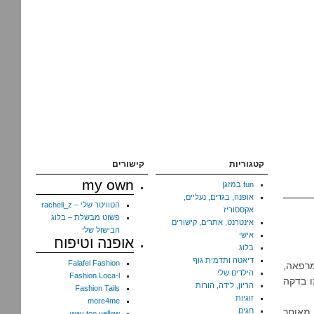
קטגוריות
קישורים
my own
fun במזגן
אופנה, בגדים, נעליים,
הטוויטר שלי – racheli_z
אקססוריז
פשוט מבשלת – בלוג
אינטרנט, אתרים, קישורים
הבישול שלי
אישי
אופנה וטיפוח
בלוג
דיאטה ותדמית גוף
Falafel Fashion
3. מיהרתי איתו למרפאה,
הילדים שלי
Fashion Loca-l
ב-9:30. פיספסתי אותו בדקה
הריון, לידה, הורות
Fashion Tails
זוגיות
more4me
 מאוחר
חגים
way too yellow