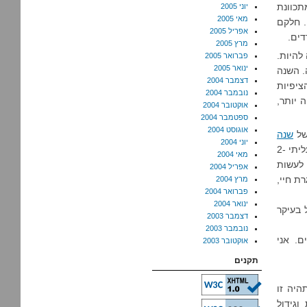
תכוונת
יוני 2005
מאי 2005
. חלקם
אפריל 2005
דים.
מרץ 2005
צה להיות.
פברואר 2005
ינואר 2005
. השנה
דצמבר 2004
ציפיות
נובמבר 2004
 יותר,
אוקטובר 2004
ספטמבר 2004
אוגוסט 2004
של
שנה
יוני 2004
. בסך הכל, עמדתי במטרות בצורה לא רעה – ירדתי במשקל (18 קילו, אבל עליתי 2-
מאי 2004
 לא מצליחה לעשות
אפריל 2004
ת חיי,
מרץ 2004
פברואר 2004
ינואר 2004
 בעיקר
דצמבר 2003
נובמבר 2003
ם. אני
אוקטובר 2003
תקנים
תהיה זו
וגידול