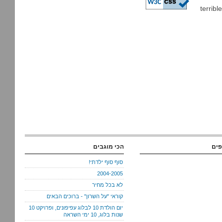
הילדים יהיה מהנה. המלאך הפרטי שלי אוטוטו יהיה בן שנתיים, ואני מקווה שה-terrible
פים
הכי מוגבים
סוף סוף ילדתי!
2004-2005
לא בכל מחיר
קוראי "על השרון" - ברוכים הבאים
יום הולדת 10 לבלוג עפיפונים, ופרויקט 10
שנות בלוג, 10 ימי השראה