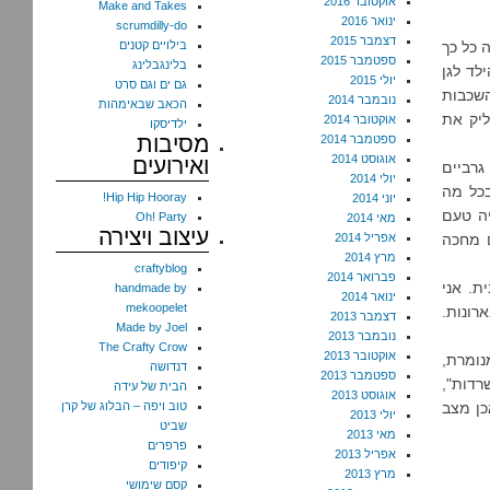
אוקטובר 2016
Make and Takes
ינואר 2016
scrumdilly-do
דצמבר 2015
 כל כך
בילויים קטנים
ספטמבר 2015
בלינגבלינג
לד לגן
יולי 2015
גם ים וגם סרט
השכבות
נובמבר 2014
הכאב שבאימהות
ליק את
אוקטובר 2014
ילדיסקו
מסיבות
ספטמבר 2014
אוגוסט 2014
ואירועים
גרביים
יולי 2014
בכל מה
Hip Hip Hooray!
יוני 2014
יה טעם
Oh! Party
מאי 2014
עיצוב ויצירה
ם מחכה
אפריל 2014
מרץ 2014
craftyblog
פברואר 2014
ת. אני
handmade by
ינואר 2014
mekoopelet
רונות.
דצמבר 2013
Made by Joel
נובמבר 2013
The Crafty Crow
אוקטובר 2013
נומרת,
דנדושה
ספטמבר 2013
רדות",
הבית של עידה
אוגוסט 2013
כן מצב
טוב ויפה – הבלוג של קרן
יולי 2013
שביט
מאי 2013
פרפרים
אפריל 2013
קיפודים
מרץ 2013
קסם שימושי