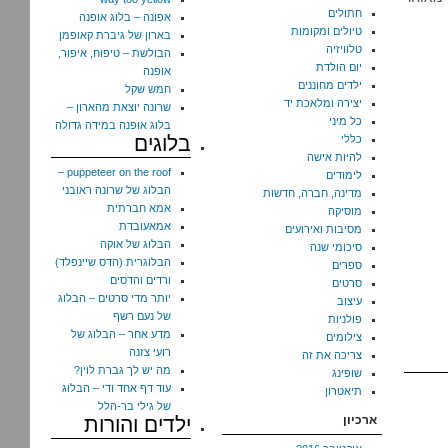
חתולים
אפונה – בלוג אופנה
טיולים ומקומות
בארון של גיברת קאופמן
טלוויזיה
הבולשת – טיפוח, איפור,
יום הולדת
אופנה
ילדים מחוננים
חמש שקל
יצירה ומלאכת יד
שרונה יוצאת מהארון –
כל מיני
בלוג אופנה במידה גדולה
בלוגים
כללי
להיות אישה
puppeteer on the roof –
לימודים
הבלוג של שרונה ראובני
מדינה, חברה, חדשות
אמא חברתית
מוסיקה
אמאעובדת
מסיבות ואירועים
הבלוג של אוקה
סיכומי שנה
הבלוגרית (הדס שיינפלד)
ספרים
ורדים והדסים
סרטים
יותר מדי סרטים – הבלוג
עיצוב
של נעם רשף
פולניות
מדע אחר – הבלוג של
צילומים
רועי צזנה
צריכה את זה
מה יש לך גברת לוין?
שופינג
עוד דף אחד ודי – הבלוג
תיאטרון
של גילי בר-הלל
ארכיון
ילדים והורות