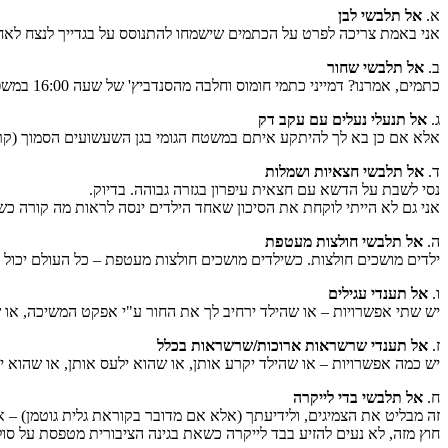
א.
אל תלבשי לבן
אני באמת צריכה לפרט על הכתמים שישמחו להתנוסס על בגדייך לנצח לאח
ב.
אל תלבשי שחור
כתמים, אמרנו? דמייני כתמי חומוס וחלבה מהסנדביץ' של שעה 16:00 במשפחתון על השמלה השחורה היפה שלך. I rest my case.
ג.
אל תנעלי נעלים עם עקב דק
אלא אם כן בא לך להיתקע איתם במשטח הגומי בגן השעשועים הסמוך (קרה לי
ד.
אל תלבשי חצאיות ושמלות
נסי לשבת על הדשא עם חצאית עיפרון בגזרה גבוהה. בדיוק.
אני גם לא הייתי לוקחת את הסיכון שאחד הילדים ינסה לראות מה קורה כ
ה.
אל תלבשי חולצות מעטפת
ילדים מושכים חולצות. כשילדים מושכים חולצות מעטפת – כל העולם יכול ל
ו.
אל תענדי עגילים
יש שתי אפשרויות – או שהילד ירחיב לך את החור ע"י אפקט המשיכה, או שהוא סתם יפרק לך 
ז.
אל תענדי שרשראות ארוכות/שרשראות בכלל
יש כמה אפשרויות – או שהילד יקרע אותן, או שהוא ילעס אותן, או שהוא י
ח.
אל תלבשי בדי לייקרה
זה מבליט את הצמיגים, ולידיעתך (אלא אם מדובר בקוראת גלית גוטמן) – אחרי 2 לידות יש צמיגים. כשאת רזה הם פשוט קטני
חוץ מזה, לא נעים להזיע בבד לייקרה כשאת בגינה הציבורית מטפסת על סו