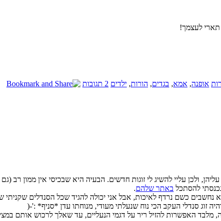
 תארי לעצמך!
רות
אופנה
,
אמא
,
בגדים
,
הורות
,
ילדים
2 תגובות
יהן, ולכן עליי להשיג לי זוגות חדשים. הבעיה היא שבכיסי אין ממון רב (ג
נכנסתי להסתכל
באתר שלהם
.
לא נחשבים כשם נרדף לאיכות, אבל אני יכולה להגיד שכל הסנדלים שקניתי 
אפשרות להזיל ריר על דגמי הנעליים, עד שאלך לרכוש אותם במציאות. אין איזה מבצע 