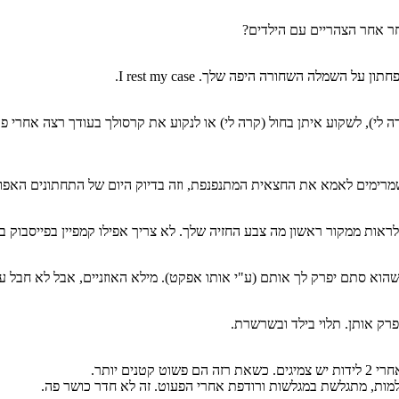
ר אחר הצהריים עם הילדים?
), לשקוע איתן בחול (קרה לי) או לנקוע את קרסולך בעודך רצה אחרי פעוט 
שמרימים לאמא את החצאית המתנפנפת, וזה בדיוק היום של התחתונים האפור
ראות ממקור ראשון מה צבע החזיה שלך. לא צריך אפילו קמפיין בפייסבוק בש
אותם (ע"י אותו אפקט). מילא האוזניים, אבל לא חבל על העגילים ה-one of a kind המהממים
פרק אותן. תלוי בילד ובשרשרת.
ם יותר.
למות, מתגלשת במגלשות ורודפת אחרי הפעוט. זה לא חדר כושר פה.