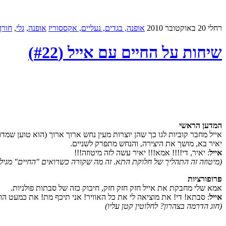
רחלי
20 באוקטובר 2010
אופנה, בגדים, נעליים, אקססוריז
אופנה
,
גלי
,
חורף
שיחות על החיים עם אייל (#22)
המדען הראשי
אייל מחבר קוביות לגו כך שהן יוצרות מעין נחש ארוך ארוך (הוא טוען שמד
יאיר בא, מושך את היצירה, והנחש מתפרק לשניים.
אייל
: יאיר, די!!!! אמא!!! יאיר עשה לזה מיטוזה!!!
(מיטוזה זה התהליך של חלוקת התא. זה מה שקורה כשרואים "החיים" מגיל 3)
פרופורציות
אמא שלי מחבקת את אייל חזק חזק חזק, חיבוק כזה של סבתות פולניות.
אייל
: סבתא! די! את מוציאה לי את כל האוויר! אני תיכף מת! את כמעט הור
(חוג הדרמה בצהרון? לחלוטין קטן עליו)