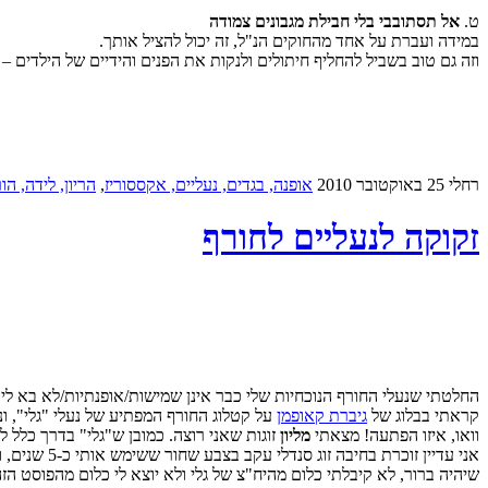
ט.
אל תסתובבי בלי חבילת מגבונים צמודה
במידה ועברת על אחד מהחוקים הנ"ל, זה יכול להציל אותך.
וזה גם טוב בשביל להחליף חיתולים ולנקות את הפנים והידיים של הילדים –
רחלי
25 באוקטובר 2010
אופנה, בגדים, נעליים, אקססוריז
,
הריון, לידה, הו
זקוקה לנעליים לחורף
החלטתי שנעלי החורף הנוכחיות שלי כבר אינן שמישות/אופנתיות/לא בא לי על
קראתי בבלוג של
גיברת קאופמן
על קטלוג החורף המפתיע של נעלי "גלי", ו
וואו, איזו הפתעה! מצאתי
מליון
זוגות שאני רוצה. כמובן ש"גלי" בדרך כלל 
אני עדיין זוכרת בחיבה זוג סנדלי עקב בצבע שחור ששימש אותי כ-5 שנים, והיה זוג סנדלי העקב הכי נוח שנעלתי מעודי, מנוחתו עדן *סניף* :'-(
שיהיה ברור, לא קיבלתי כלום מהיח"צ של גלי ולא יוצא לי כלום מהפוסט הזה, מלבד ה