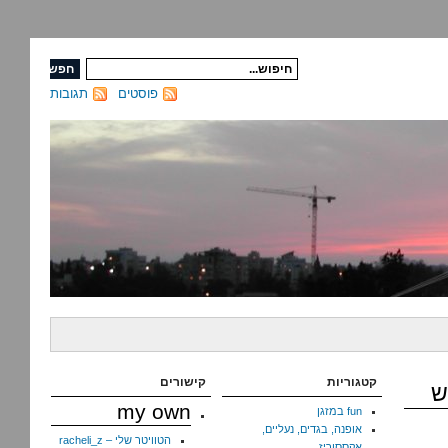
פוסטים
תגובות
קטגוריות
קישורים
ש
my own
fun במזגן
אופנה, בגדים, נעליים,
הטוויטר שלי – racheli_z
אקססוריז