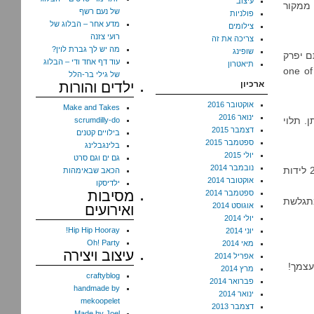
עיצוב
 ממקור
של נעם רשף
פולניות
מדע אחר – הבלוג של
צילומים
רועי צזנה
צריכה את זה
מה יש לך גברת לוין?
שופינג
ם יפרק
עוד דף אחד ודי – הבלוג
תיאטרון
 אבל לא חבל על העגילים ה-one of a kind
של גילי בר-הלל
ארכיון
ילדים והורות
אוקטובר 2016
Make and Takes
ינואר 2016
. תלוי
scrumdilly-do
דצמבר 2015
בילויים קטנים
ספטמבר 2015
בלינגבלינג
יולי 2015
גם ים וגם סרט
נובמבר 2014
זה מבליט את הצמיגים, ולידיעתך (אלא אם מדובר בקוראת גלית גוטמן) – אחרי 2 לידות
הכאב שבאימהות
אוקטובר 2014
ילדיסקו
מסיבות
ספטמבר 2014
מתגלשת
אוגוסט 2014
ואירועים
יולי 2014
Hip Hip Hooray!
יוני 2014
Oh! Party
מאי 2014
עיצוב ויצירה
אפריל 2014
עצמך!
מרץ 2014
craftyblog
פברואר 2014
handmade by
ינואר 2014
mekoopelet
דצמבר 2013
Made by Joel