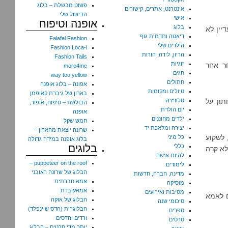
פשוט מבשלת – בלוג
אינטרנט, אתרים, קישורים
הבישול שלי
אישי
אופנה וטיפוח
בלוג
דיין לא
דיאטה ותדמית גוף
Falafel Fashion
הילדים שלי
Fashion Loca-l
הריון, לידה, הורות
Fashion Tails
זוגיות
ר אחר
more4me
חגים
way too yellow
חתולים
אפונה – בלוג אופנה
טיולים ומקומות
בארון של גיברת קאופמן
מהסנדביץ' של שעה 16:00 במשפחתון על
טלוויזיה
הבולשת – טיפוח, איפור,
יום הולדת
אופנה
ילדים מחוננים
חמש שקל
יצירה ומלאכת יד
שרונה יוצאת מהארון –
 לשקוע
כל מיני
בלוג אופנה במידה גדולה
בלוגים
כללי
לא קרה
להיות אישה
puppeteer on the roof –
לימודים
הבלוג של שרונה ראובני
מדינה, חברה, חדשות
אמא חברתית
מוסיקה
אמאעובדת
מסיבות ואירועים
ם לאמא
הבלוג של אוקה
סיכומי שנה
הבלוגרית (הדס שיינפלד)
ספרים
ורדים והדסים
סרטים
יותר מדי סרטים – הבלוג