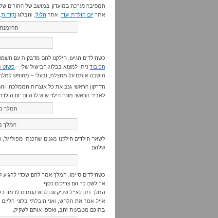
המסיבה נערכה במועדון במושב של ההורים שלי
אתר
יום הולדת ועוד
, אתר
הלול
, והבלוג
נקודות
.
ההזמנה 
כשהילדים הגיעו, חילקנו להם מדבקות עם השמות
הכיבוד
ניתן למצוא בבלוג הבישול שלי –
פשוט 
הושבנו אותם על מחצלת, ובעלי – מחופש למלך
הדרקון הראשי גנב את כל אוצרות הממלכה, והמל
לאביר הראשי מונה הילד שיש לו היום יום הולדת
המלך ממ
המלך מת
לשאר הילדים חילקנו מגנים שהכנתי מפוליגל, ו
שלהם.
כשהילדים סיימו, המלך אמר להם שכדי להגיע ל
אך לשם כך הם צריכים כסף.
המלך נתן לאייל שקיק עם לחש קסמים לזימון ב
אייל אמר את הלחש, ואני הובלתי בלוני הליום 
בתוכם מטבעות זהב, ואספו אותם לשקיק.