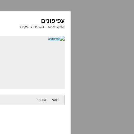
עפיפונים
אמא. אישה. משפחה. גיקית.
ראשי
אודותיי