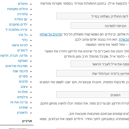
 (לבקשת אייל). בתכנון ההפעלות נעזרתי במספר מקורות מהרשת:
חתולים
טיולים ומקומות
טלוויזיה
ליום ההולדת, נשלחה במייל
יום הולדת
ילדים מחוננים
הכניסה למסיבה
יצירה ומלאכת יד
 שלהם, ובינתיים הם נשנשו קצת משולחן הכיבוד (
פרטים על שולחן
כל מיני
מבשלת
. הוא היה בצבעי אדום-צהוב-לבן).
כללי
 – החל לספר את סיפור המעשה:
להיות אישה
לימודים
ך הזמין את האבירים כדי שיהרגו את הדרקון ויחזירו את האוצר.
מדינה, חברה, חדשות
 – כלומר אייל, שקיבל מהמלך חרב ומגן מיוחדים.
מוסיקה
נה את אייל לאביר הראשי
מסיבות ואירועים
סיכומי שנה
ייעץ ב"כדור הבדולח" שלו
ספרים
סרטים
כן מדבקות כסופות, זהובות וצבעוניות, והם ישבו לקשט את המגנים
עיצוב
פולניות
המגנים
צילומים
צריכה את זה
טירת הדרקון הם צריכים מפה. את המפה יוכלו להשיג מהזקן החכם,
שופינג
תיאטרון
לונים קסומים שבתוכם מוחבאות מטבעות זהב.
(שהסתרנו במטבחון) לתוך החדר. הילדים פוצצו את הבלונים, מצאו
ארכיון