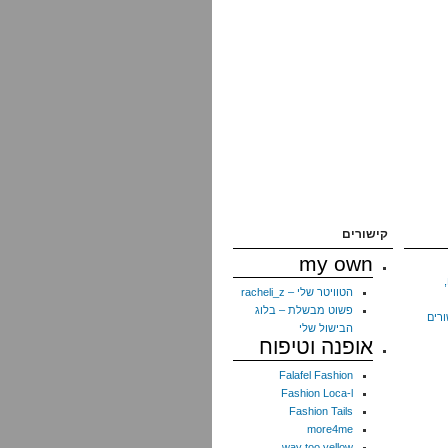
קישורים
my own
הטוויטר שלי – racheli_z
פשוט מבשלת – בלוג
ורים
הבישול שלי
אופנה וטיפוח
Falafel Fashion
Fashion Loca-l
Fashion Tails
more4me
way too yellow