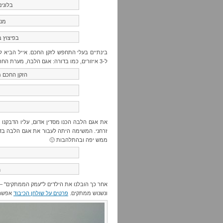
בלוני
מנס
בפיצוץ ב
בינתיים בעלי התחפש לזקן החכם. אייל הביא 
ל-3 איזורים, כמו בדורה: אגם הלבה, מערת החרבות, טירת הדרקון. הילדים חזרו על כך בקול.
הזקן החכם 
את אגם הלבה הכנו מסדין אדום, עליו הדבקנו 
זרחני. המשימה היתה לעבור את אגם הלבה בדר
ממש יפה ובהתלהבות 🙂
ח
אחר כך הובלנו את הילדים ל"עמק הממתקים" – 
ונשנוש ממתקים.
פרטים על שולחן הכיבוד
אפשר 