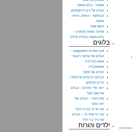
אפונה – בלוג אופנה
בארון של גיברת קאופמן
הבולשת – טיפוח, איפור,
אופנה
חמש שקל
שרונה יוצאת מהארון –
בלוג אופנה במידה גדולה
בלוגים
puppeteer on the roof –
הבלוג של שרונה ראובני
אמא חברתית
אמאעובדת
הבלוג של אוקה
הבלוגרית (הדס שיינפלד)
ורדים והדסים
יותר מדי סרטים – הבלוג
של נעם רשף
מדע אחר – הבלוג של
רועי צזנה
מה יש לך גברת לוין?
עוד דף אחד ודי – הבלוג
של גילי בר-הלל
ילדים והורות