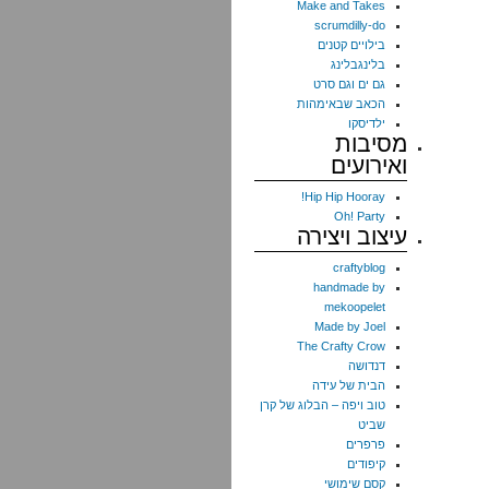
Make and Takes
scrumdilly-do
בילויים קטנים
בלינגבלינג
גם ים וגם סרט
הכאב שבאימהות
ילדיסקו
מסיבות
ואירועים
Hip Hip Hooray!
Oh! Party
עיצוב ויצירה
craftyblog
handmade by
mekoopelet
Made by Joel
The Crafty Crow
דנדושה
הבית של עידה
טוב ויפה – הבלוג של קרן
שביט
פרפרים
קיפודים
קסם שימושי