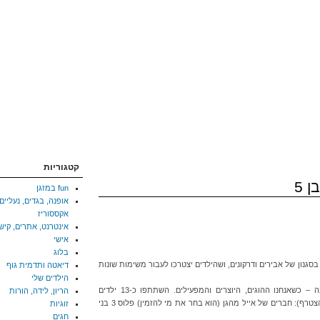
קטגוריות
 5
fun במזגן
אופנה, בגדים, נעליים,
אקססוריז
אינטרנט, אתרים, קיש
אישי
בלוג
 שנעשה מסיבה בסגנון של אבירים ודרקונים, ושהילדים יצטרכו לעבור משימות שונות
דיאטה ותדמית גוף
הילדים שלי
אני ובעלי לקחנו על עצמנו לארגן את המסיבה – כשאנחנו ההוגים, היוצרים והמפעילים. השתתפו כ-13 ילדים
הריון, לידה, הורות
(למעשה 14 – האח הקטן של אחד הילדים גם הצטרף): חברים של אייל מהגן (הוא בחר את מי להזמין) פלוס 3 בני
זוגיות
חגים