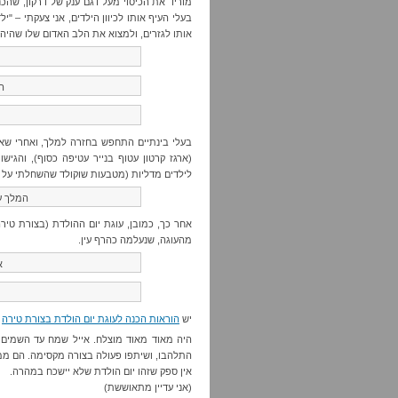
מוריד את הכיסוי מעל דגם ענק של דרקון, שהכנ
בעלי העיף אותו לכיוון הילדים, אני צעקתי – "יל
אותו לגזרים, ולמצוא את הלב האדום שלו שהיה 
ה
בעלי בינתיים התחפש בחזרה למלך, ואחרי שאח
(ארגז קרטון עטוף בנייר עטיפה כסוף), והגי
לילדים מדליות (מטבעות שוקולד שהשחלתי על ח
המלך ע
אחר כך, כמובן, עוגת יום ההולדת (בצורת טירה
מהעוגה, שנעלמה כהרף עין.
א
יש
הוראות הכנה לעוגת יום הולדת בצורת טירה
ב
היה מאוד מאוד מוצלח. אייל שמח עד השמים 
התלהבו, ושיתפו פעולה בצורה מקסימה. הם ממש
אין ספק שזהו יום הולדת שלא יישכח במהרה.
(אני עדיין מתאוששת)