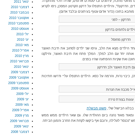
ו מחוטי מתכת, עיתונים ובריסטולים אדומים, שהיה תלוי מהתקרה.
ינואר 2011
דים, הדרקון!!", והילדים התנפלו על דרקון הקרטון המסכן, ניסו לקרוע
דצמבר 2010
מוחבא בתוכו (כדור אדום עטוף בעיתונים ובלבד אדום).
נובמבר 2010
אוקטובר 2010
הדרקון – לפני
ספטמבר 2010
אוגוסט 2010
ילדים נלחמים בדרקון
יולי 2010
הדרקון מחוסל
יוני 2010
מאי 2010
ד הילדים מצא את הלב, גויסו שני ילדים לסחוב את תיבת האוצר
אפריל 2010
שו אותה יחד עם הלב למלך. המלך פתח את תיבת האוצר, וחילקנו
מרץ 2010
וט) ואת שקיות ההפתעה שהיו בפנים.
פברואר 2010
ינואר 2010
ם תיבת האוצר ולב הדרקון
דצמבר 2009
), כיבוי נרות, והרמה על כסא. הילדים התנפלו עליי ודרשו חתיכות
אוקטובר 2009
ספטמבר 2009
אוגוסט 2009
ייל מכבה את הנרות
יולי 2009
יוני 2009
עוגות בצורת טירה
מאי 2009
בלוג הבישול שלי,
פשוט מבשלת
.
אפריל 2009
ומאוד מאוד נהנה ביום ההולדת שלו. גם שאר הילדים ממש ממש
מרץ 2009
 "נכנסו" לעלילה, ורובם אף ביקשו לקחת את החרב והמגן הביתה.
פברואר 2009
ינואר 2009
דצמבר 2008