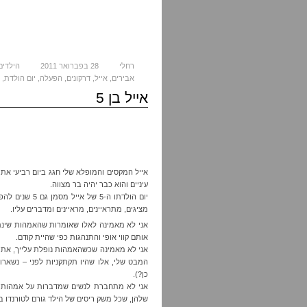
רחלי
28 בפברואר 2011
הילדים
אבירים
,
אייל
,
דרקונים
,
הפעלה
,
יום הולדת
,
אייל בן 5
עיניים והוא כבר יהיה בר מצווה.
יום הולדתו ה-5
מציגים, מתראיינים, מראיינים ומדברים עליו.
אני לא מאמינה לאלו שאומרות שהאמהות שינ
אותם קווי אופי והתנהגות כפי שהיית קודם.
אני לא מאמינה שכשהאמהות נופלת עלייך, את 
המבט שלי, אלו שהיו תקתקניות לפני – נשארו
כן?).
אני לא מתחברת לנשים שמדברות על אמהות טו
שלהן, שכל משק ריסים של הילד גורם לטורנדו ב