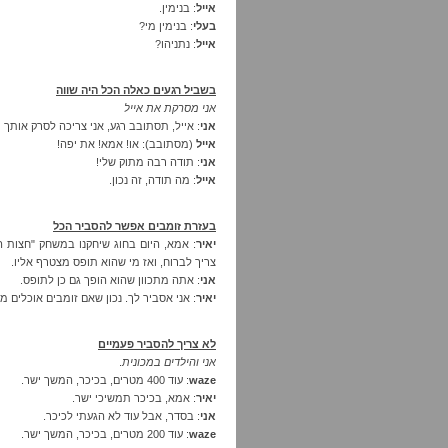
אייל
: בנימין.
בעלי
: בנימין מי?
אייל
: נתניהו?
בשביל רגעים כאלה הכל היה שווה
אני מסרקת את אייל
אני
: אייל, תסתובב רגע, אני צריכה לסרק אותך 
אייל
(מסתובב): או! אמא! את יפה!
אני
: תודה רבה מתוק שלי!
אייל
: מה תודה, זה נכון.
בעזרת זומבים אפשר להסביר הכל
יאיר
: אמא, היום בחוג שיחקנו במשחק "חצות ה
צריך לברוח, ואז מי שהוא תופס מצטרף אליו.
אני
: אתה מתכוון שהוא הופך גם כן לתופס.
יאיר
: אני אסביר לך. נכון שאם זומבים אוכלים מ
לא צריך להסביר פעמיים
אני והילדים במכונית
.
waze
: עוד 400 מטרים, בכיכר, המשך ישר.
יאיר
: אמא, בכיכר תמשיכי ישר.
אני
: בסדר, אבל עוד לא הגעתי לכיכר.
waze
: עוד 200 מטרים, בכיכר, המשך ישר.