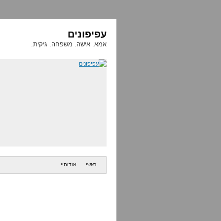
עפיפונים
אמא. אישה. משפחה. גיקית.
ראשי
אודותיי