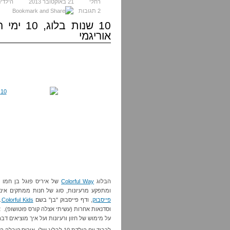
רחלי
21 באוקטובר 2013
הילדי
2 תגובות
10 שנות 
אוריגמי
הבלוג
Colorful Way
של איריס פוגל בן חמו ה
ומתפקע מרעיונות, סוג של חנות ממתקים אינט
פייסבוק
, ודף פייסבוק "בן" בשם
Colorful Kids
.
וסדנאות אחרות (עשיתי אצלה קורס פוטושופ). 
על מימוש של חזון ורעיונות ועל איך מוציאים דב