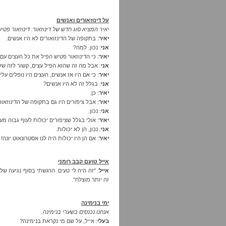
על דינוזאורים ואנשים
יאיר המציא סוג חדש של דינוזאור: דינוזאור פטיש, המ
יאיר
: בתקופה של הדינזואורים לא היו אנשים.
אני
: נכון. למה?
יאיר
: כי הדינוזאור פטיש הפיל את כל העצים עם
אני
: אבל מה זה שהוא הפיל עצים, קשור לזה של
יאיר
: כי אם היו אז אנשים, העצים היו נופלים על
אני
: בגלל זה לא היו אנשים?
יאיר
: כן.
יאיר
: אבל ציפורים היו גם בתקופה של הדינוזאו
אני
: נכון.
יאיר
: אולי בגלל שציפורים יכולות לעוף גבוה מע
אני
: נכון, הן לא יכולות.
יאיר
: אם הן היו יכולות היה לנו אסטרונאוט יונה!
אייל טועם קבב רומני
אייל
: "זה היה לי טעים. הרגשתי בסוף נגיעה ש
זה יותר מוצלח".
ימי בנימינה
אנחנו נכנסים בשערי בנימינה.
בעלי
: אייל, על שם מי נקראת בנימינה?