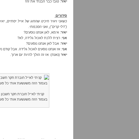
יאיר
: טוב! כבר הבנתי את זה!
סידורים
כשאני ויאיר חיכינו שהחוג של אייל יסתיים, י
("דלי קרים"), ואני הסכמתי.
יאיר
: אימא, לאן אנחנו נוסעים?
אני
: רצית ללכת לאכול גלידה, לא?
יאיר
: אבל לאן אנחנו נוסעים?
אני
: אז אנחנו נוסעים לאכול גלידה. אבל קודם 
יאיר
(נאנח): אז זה הולך להיות יום ארוך.
קניתי לאייל חוברת חקר חשבון
בעמוד הזה משעשעת אותי כל פעם 