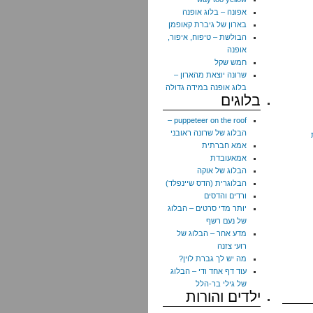
אפונה – בלוג אופנה
בארון של גיברת קאופמן
הבולשת – טיפוח, איפור,
אופנה
חמש שקל
שרונה יוצאת מהארון –
בלוג אופנה במידה גדולה
בלוגים
puppeteer on the roof –
הבלוג של שרונה ראובני
אמא חברתית
אמאעובדת
הבלוג של אוקה
הבלוגרית (הדס שיינפלד)
ורדים והדסים
יותר מדי סרטים – הבלוג
של נעם רשף
מדע אחר – הבלוג של
רועי צזנה
מה יש לך גברת לוין?
עוד דף אחד ודי – הבלוג
של גילי בר-הלל
ילדים והורות