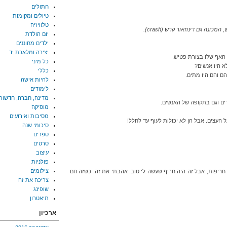
חתולים
טיולים ומקומות
טלוויזיה
כונה גם דינוזאור קרש (crash).
יום הולדת
ילדים מחוננים
יצירה ומלאכת יד
 האף שלו בצורת פטיש.
כל מיני
א היו אנשים?
כללי
יהם והם היו מתים.
להיות אישה
לימודים
מדינה, חברה, חדשות
רים וגם בתקופה של האנשים.
מוסיקה
מסיבות ואירועים
ל העצים. אבל הן לא יכולות לעוף עד לחלל!
סיכומי שנה
ספרים
סרטים
עיצוב
פולניות
צילומים
ל חריפות, אבל זה היה חריף שעשה לי טוב. אהבתי את זה. כשזה חם
צריכה את זה
שופינג
תיאטרון
ארכיון