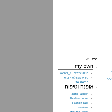
קישורים
my own
הטוויטר שלי – racheli_z
פשוט מבשלת – בלוג
ורים
הבישול שלי
אופנה וטיפוח
Falafel Fashion
Fashion Loca-l
Fashion Tails
more4me
way too yellow