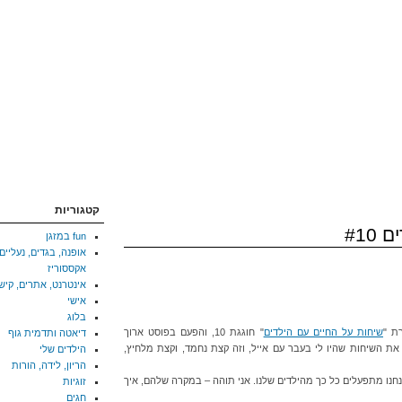
קטגוריות
#10
fun במזגן
אופנה, בגדים, נעליים,
אקססוריז
אינטרנט, אתרים, קיש
אישי
בלוג
שיחות על החיים עם הילדים
" חוגגת 10, והפעם בפוסט ארוך
דיאטה ותדמית גוף
את השיחות שהיו לי בעבר עם אייל, וזה קצת נחמד, וקצת מלחיץ,
הילדים שלי
הריון, לידה, הורות
נו מתפעלים כל כך מהילדים שלנו. אני תוהה – במקרה שלהם, איך
זוגיות
חגים