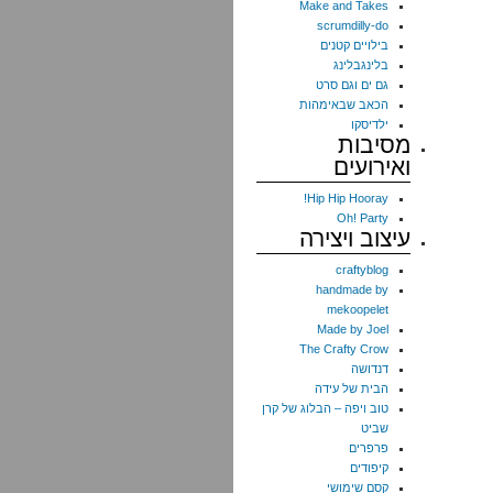
Make and Takes
scrumdilly-do
בילויים קטנים
בלינגבלינג
גם ים וגם סרט
הכאב שבאימהות
ילדיסקו
מסיבות
ואירועים
Hip Hip Hooray!
Oh! Party
עיצוב ויצירה
craftyblog
handmade by
mekoopelet
Made by Joel
The Crafty Crow
דנדושה
הבית של עידה
טוב ויפה – הבלוג של קרן
שביט
פרפרים
קיפודים
קסם שימושי