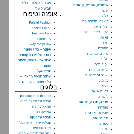
פשוט מבשלת – בלוג
אינטרנט, אתרים, קישורים
הבישול שלי
אישי
אופנה וטיפוח
בלוג
דיאטה ותדמית גוף
Falafel Fashion
הילדים שלי
Fashion Loca-l
הריון, לידה, הורות
Fashion Tails
זוגיות
more4me
חגים
way too yellow
חתולים
אפונה – בלוג אופנה
טיולים ומקומות
בארון של גיברת קאופמן
טלוויזיה
הבולשת – טיפוח, איפור,
יום הולדת
אופנה
ילדים מחוננים
חמש שקל
יצירה ומלאכת יד
שרונה יוצאת מהארון –
כל מיני
בלוג אופנה במידה גדולה
בלוגים
כללי
להיות אישה
puppeteer on the roof –
לימודים
הבלוג של שרונה ראובני
מדינה, חברה, חדשות
אמא חברתית
מוסיקה
אמאעובדת
מסיבות ואירועים
הבלוג של אוקה
סיכומי שנה
הבלוגרית (הדס שיינפלד)
ספרים
ורדים והדסים
סרטים
יותר מדי סרטים – הבלוג