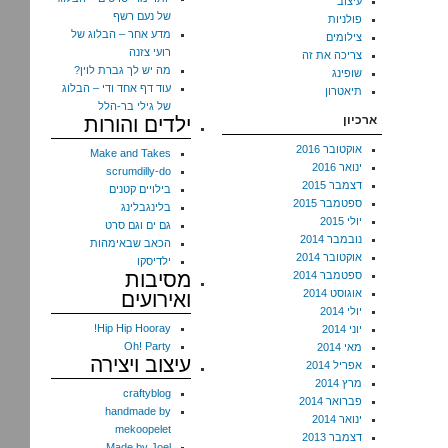
עיצוב
של נעם רשף
פולניות
מדע אחר – הבלוג של
צילומים
רועי צזנה
צריכה את זה
מה יש לך גברת לוין?
שופינג
עוד דף אחד ודי – הבלוג
תיאטרון
של גילי בר-הלל
ארכיון
ילדים והורות
אוקטובר 2016
Make and Takes
ינואר 2016
scrumdilly-do
דצמבר 2015
בילויים קטנים
ספטמבר 2015
בלינגבלינג
יולי 2015
גם ים וגם סרט
נובמבר 2014
הכאב שבאימהות
אוקטובר 2014
ילדיסקו
מסיבות
ספטמבר 2014
אוגוסט 2014
ואירועים
יולי 2014
Hip Hip Hooray!
יוני 2014
Oh! Party
מאי 2014
עיצוב ויצירה
אפריל 2014
מרץ 2014
craftyblog
פברואר 2014
handmade by
ינואר 2014
mekoopelet
דצמבר 2013
Made by Joel