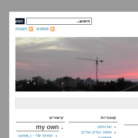
פוסטים
תגובות
קטגוריות
קישורים
my own
fun במזגן
אופנה, בגדים, נעליים,
הטוויטר שלי – racheli_z
אקססוריז