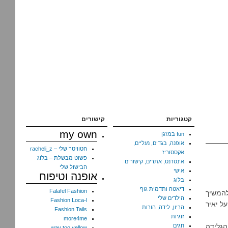
קטגוריות
קישורים
my own
fun במזגן
אופנה, בגדים, נעליים,
הטוויטר שלי – racheli_z
אקססוריז
פשוט מבשלת – בלוג
אינטרנט, אתרים, קישורים
הבישול שלי
אישי
אופנה וטיפוח
בלוג
דיאטה ותדמית גוף
Falafel Fashion
המשיך
הילדים שלי
Fashion Loca-l
ל יאיר
הריון, לידה, הורות
Fashion Tails
זוגיות
more4me
הגלידה
חגים
way too yellow