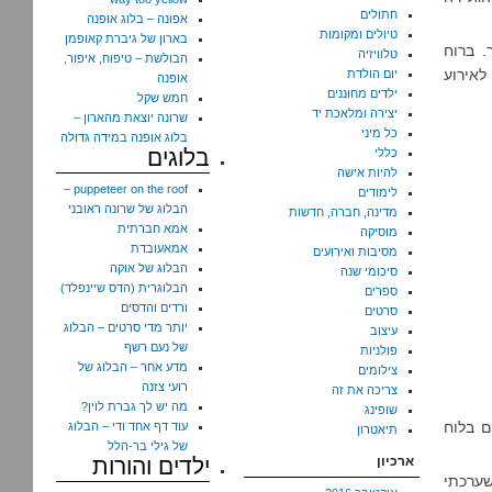
חתולים
אפונה – בלוג אופנה
טיולים ומקומות
בארון של גיברת קאופמן
. ברוח
טלוויזיה
הבולשת – טיפוח, איפור,
לאירוע
יום הולדת
אופנה
ילדים מחוננים
חמש שקל
יצירה ומלאכת יד
שרונה יוצאת מהארון –
כל מיני
בלוג אופנה במידה גדולה
בלוגים
כללי
להיות אישה
puppeteer on the roof –
לימודים
הבלוג של שרונה ראובני
מדינה, חברה, חדשות
אמא חברתית
מוסיקה
אמאעובדת
מסיבות ואירועים
הבלוג של אוקה
סיכומי שנה
הבלוגרית (הדס שיינפלד)
ספרים
ורדים והדסים
סרטים
יותר מדי סרטים – הבלוג
עיצוב
של נעם רשף
פולניות
מדע אחר – הבלוג של
צילומים
רועי צזנה
צריכה את זה
מה יש לך גברת לוין?
שופינג
ם בלוח
עוד דף אחד ודי – הבלוג
תיאטרון
של גילי בר-הלל
ארכיון
ילדים והורות
שערכתי