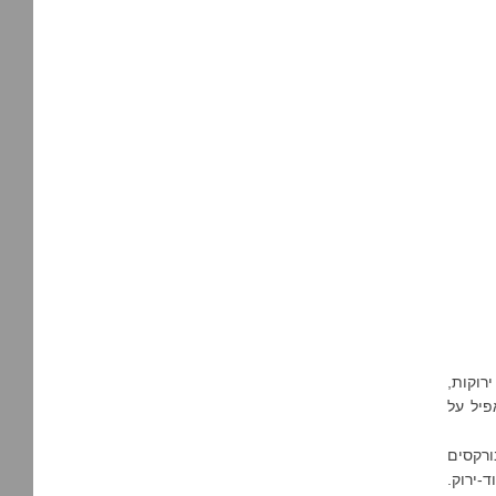
רוקות,
פיל על
ורקסים
ד-ירוק.