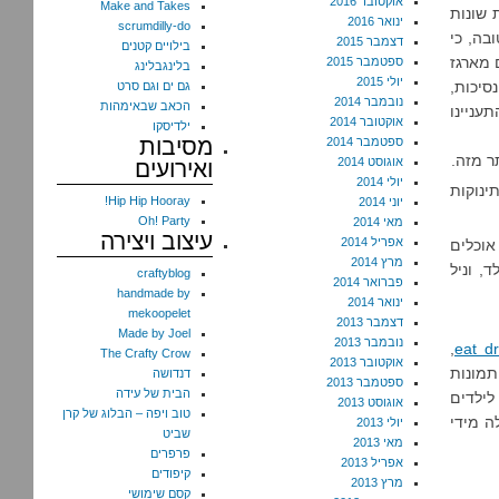
אוקטובר 2016
Make and Takes
מקום זה הכנתי 3 הפעלות שונות
ינואר 2016
scrumdilly-do
 טובה, כי
דצמבר 2015
בילויים קטנים
 מארגז
ספטמבר 2015
בלינגבלינג
יולי 2015
סיכות,
גם ים וגם סרט
נובמבר 2014
הכאב שבאימהות
עניינו
אוקטובר 2014
ילדיסקו
מסיבות
ספטמבר 2014
ר מזה.
אוגוסט 2014
ואירועים
יולי 2014
בגילאים בין שנתיים ל-8 (אני לא מחשיבה את 2 התינוקות
Hip Hip Hooray!
יוני 2014
Oh! Party
מאי 2014
עיצוב ויצירה
אפריל 2014
אוכלים
מרץ 2014
, וניל
craftyblog
פברואר 2014
handmade by
ינואר 2014
mekoopelet
דצמבר 2013
Made by Joel
נובמבר 2013
,
eat dr
The Crafty Crow
אוקטובר 2013
תמונות
דנדושה
ספטמבר 2013
הבית של עידה
לילדים
אוגוסט 2013
טוב ויפה – הבלוג של קרן
זוגות) הייתה גדולה מידי
יולי 2013
שביט
מאי 2013
פרפרים
אפריל 2013
קיפודים
מרץ 2013
קסם שימושי