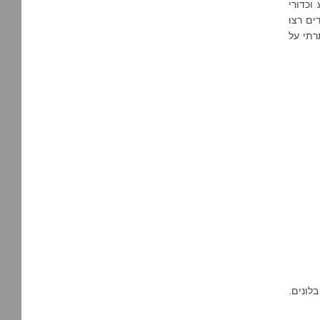
חר גביע וכדורי
ים רצו
רתי על
לונים.