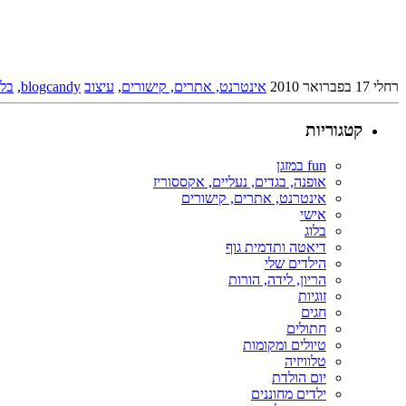
רחלי
17 בפברואר 2010
אינטרנט, אתרים, קישורים
,
עיצוב
blogcandy
,
בלו
קטגוריות
fun במזגן
אופנה, בגדים, נעליים, אקססוריז
אינטרנט, אתרים, קישורים
אישי
בלוג
דיאטה ותדמית גוף
הילדים שלי
הריון, לידה, הורות
זוגיות
חגים
חתולים
טיולים ומקומות
טלוויזיה
יום הולדת
ילדים מחוננים