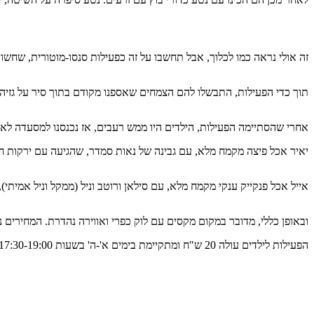
זה אולי נראה כמו לכלוך, אבל תחשבו על זה כפעילות סנסו-מוטורית, שחשוב
תוך כדי הפעילות, התבשלו להם הצמחים שאספנו מקודם בתוך סיר על גזיה. התקבל
אחרי שהסתיימה הפעילות, הילדים היו ממש רעבים, אז נכנסנו למסעדה לאכ
יאיר אכל פיצה מקמח מלא, עם גבינה של נאות סמדר, שהגיעה עם ירקות ח
אייל אכל פנקייק ענקי מקמח מלא, עם סילאן ורוטב וניל (ממקל וניל אמיתי)
ובאופן כללי, מדובר במקום מקסים עם לוק כפרי ואווירה נהדרת. המחירים 
הפעילות לילדים עולה 20 ש"ח ומתקיימת בימים א'-ה' בשעות 17:30-19:00 וביום שישי בשעות 9:00-10:30, במהלך כל החופש הגדול.