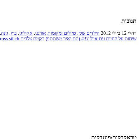
תגובות
רחלי
12 ביולי 2012
הילדים שלי
,
טיולים ומקומות
אורגני
,
אקולוגי
,
בוץ
,
גינה
,
שיחות על החיים עם אייל #37 (וגם יאיר משתתף)
רקמת צלבים cross stitch
טראקבקים/פינגבקים