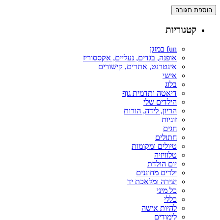
קטגוריות
fun במזגן
אופנה, בגדים, נעליים, אקססוריז
אינטרנט, אתרים, קישורים
אישי
בלוג
דיאטה ותדמית גוף
הילדים שלי
הריון, לידה, הורות
זוגיות
חגים
חתולים
טיולים ומקומות
טלוויזיה
יום הולדת
ילדים מחוננים
יצירה ומלאכת יד
כל מיני
כללי
להיות אישה
לימודים