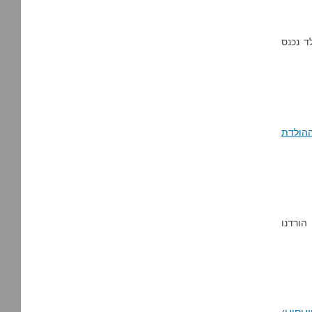
קה (השיר Timber של Ke$ha). כל ילד נכנס
ההולדת
הורדנו