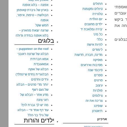
חתולים
אפונה – בלוג אופנה
שאספתי
טיולים ומקומות
בארון של גיברת קאופמן
עוברים
טלוויזיה
הבולשת – טיפוח, איפור,
 ביקש
יום הולדת
אופנה
ילדים מחוננים
נחה את
חמש שקל
יצירה ומלאכת יד
שרונה יוצאת מהארון –
כל מיני
בלוג אופנה במידה גדולה
בלונים
בלוגים
כללי
להיות אישה
puppeteer on the roof –
לימודים
הבלוג של שרונה ראובני
מדינה, חברה, חדשות
אמא חברתית
מוסיקה
אמאעובדת
מסיבות ואירועים
הבלוג של אוקה
סיכומי שנה
הבלוגרית (הדס שיינפלד)
ספרים
ורדים והדסים
סרטים
יותר מדי סרטים – הבלוג
עיצוב
של נעם רשף
פולניות
מדע אחר – הבלוג של
צילומים
רועי צזנה
צריכה את זה
מה יש לך גברת לוין?
שופינג
עוד דף אחד ודי – הבלוג
תיאטרון
של גילי בר-הלל
ארכיון
ילדים והורות