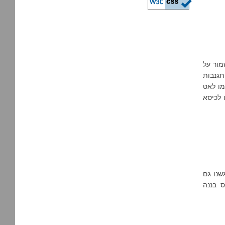
מור על
תגנבות
2, 3" והילדים התקדמו לאט
 לכיסא
שנו גם
ס בננה