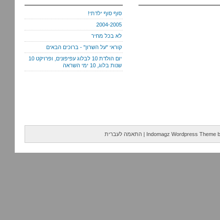
סוף סוף ילדתי!
2004-2005
לא בכל מחיר
קוראי "על השרון" - ברוכים הבאים
יום הולדת 10 לבלוג עפיפונים, ופרויקט 10
שנות בלוג, 10 ימי השראה
Indomagz Wordpress Theme
|
התאמה לעברית