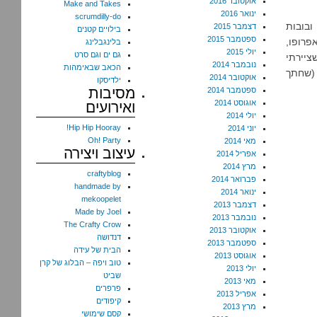
אוקטובר 2016
Make and Takes
ינואר 2016
scrumdilly-do
ובובות
דצמבר 2015
בילויים קטנים
ספטמבר 2015
פרופו,
בלינגבלינג
יולי 2015
גם ים וגם סרט
ציירתי
נובמבר 2014
הכאב שבאימהות
 (שחתך
אוקטובר 2014
ילדיסקו
מסיבות
ספטמבר 2014
אוגוסט 2014
ואירועים
יולי 2014
Hip Hip Hooray!
יוני 2014
Oh! Party
מאי 2014
עיצוב ויצירה
אפריל 2014
מרץ 2014
craftyblog
פברואר 2014
handmade by
ינואר 2014
mekoopelet
דצמבר 2013
Made by Joel
נובמבר 2013
The Crafty Crow
אוקטובר 2013
דנדושה
ספטמבר 2013
הבית של עידה
אוגוסט 2013
טוב ויפה – הבלוג של קרן
יולי 2013
שביט
מאי 2013
פרפרים
אפריל 2013
קיפודים
מרץ 2013
קסם שימושי