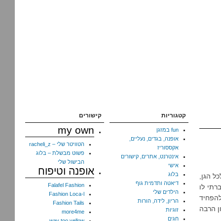
קטגוריות
קישורים
my own
fun במזגן
אופנה, בגדים, נעליים,
הטוויטר שלי – racheli_z
אקססוריז
פשוט מבשלת – בלוג
אינטרנט, אתרים, קישורים
הבישול שלי
אישי
אופנה וטיפוח
בלוג
לכל הגן,
דיאטה ותדמית גוף
Falafel Fashion
רתי לו
הילדים שלי
Fashion Loca-l
להפחיד
הריון, לידה, הורות
Fashion Tails
ן הרבה
זוגיות
more4me
חגים
way too yellow