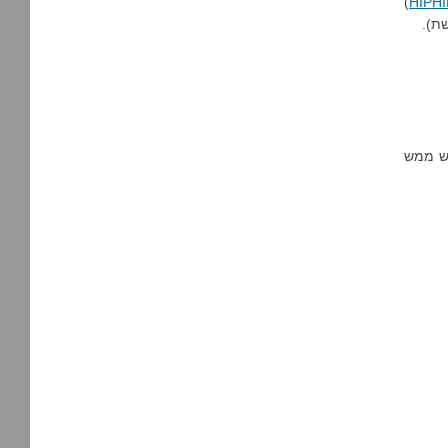
)
HIPHI
מש ממש