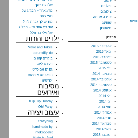
עיצוב
של נעם רשף
פולניות
מדע אחר – הבלוג של
צילומים
רועי צזנה
צריכה את זה
סופט!
מה יש לך גברת לוין?
שופינג
עוד דף אחד ודי – הבלוג
תיאטרון
של גילי בר-הלל
ארכיון
ילדים והורות
אוקטובר 2016
Make and Takes
ינואר 2016
scrumdilly-do
דצמבר 2015
בילויים קטנים
ספטמבר 2015
בלינגבלינג
יולי 2015
גם ים וגם סרט
נובמבר 2014
הכאב שבאימהות
אוקטובר 2014
ילדיסקו
מסיבות
ספטמבר 2014
אוגוסט 2014
ואירועים
יולי 2014
Hip Hip Hooray!
יוני 2014
Oh! Party
מאי 2014
עיצוב ויצירה
אפריל 2014
מרץ 2014
craftyblog
פברואר 2014
handmade by
ינואר 2014
mekoopelet
דצמבר 2013
Made by Joel