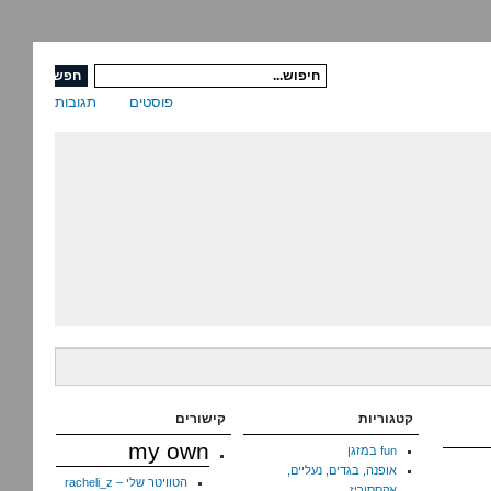
פוסטים
תגובות
קטגוריות
קישורים
my own
fun במזגן
אופנה, בגדים, נעליים,
הטוויטר שלי – racheli_z
אקססוריז