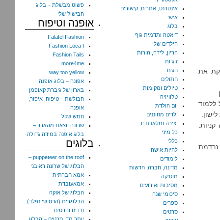
פשוט מבשלת – בלוג
אינטרנט, אתרים, קישורים
הבישול שלי
אישי
אופנה וטיפוח
בלוג
דיאטה ותדמית גוף
Falafel Fashion
הילדים שלי
Fashion Loca-l
הריון, לידה, הורות
Fashion Tails
זוגיות
more4me
לקת את
חגים
way too yellow
חתולים
אפונה – בלוג אופנה
טיולים ומקומות
בארון של גיברת קאופמן
טלוויזיה
הבולשת – טיפוח, איפור,
 ללמוד
יום הולדת
אופנה
ילדים מחוננים
חמש שקל
יצירה ומלאכת יד
קניות.
שרונה יוצאת מהארון –
כל מיני
בלוג אופנה במידה גדולה
בלוגים
כללי
 נרדמת
להיות אישה
puppeteer on the roof –
לימודים
הבלוג של שרונה ראובני
מדינה, חברה, חדשות
אמא חברתית
מוסיקה
אמאעובדת
מסיבות ואירועים
הבלוג של אוקה
סיכומי שנה
הבלוגרית (הדס שיינפלד)
ספרים
ורדים והדסים
סרטים
יותר מדי סרטים – הבלוג