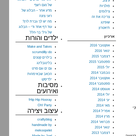
עיצוב
של נעם רשף
פולניות
מדע אחר – הבלוג של
צילומים
רועי צזנה
צריכה את זה
מה יש לך גברת לוין?
שופינג
עוד דף אחד ודי – הבלוג
תיאטרון
של גילי בר-הלל
ארכיון
ילדים והורות
אוקטובר 2016
Make and Takes
ינואר 2016
scrumdilly-do
דצמבר 2015
בילויים קטנים
ספטמבר 2015
בלינגבלינג
יולי 2015
גם ים וגם סרט
נובמבר 2014
הכאב שבאימהות
אוקטובר 2014
ילדיסקו
מסיבות
ספטמבר 2014
אוגוסט 2014
ואירועים
יולי 2014
Hip Hip Hooray!
יוני 2014
Oh! Party
מאי 2014
י
עיצוב ויצירה
אפריל 2014
מרץ 2014
craftyblog
פברואר 2014
handmade by
ינואר 2014
mekoopelet
דצמבר 2013
רגישה
Made by Joel