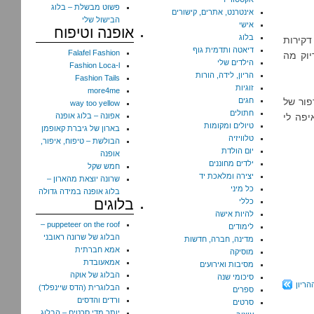
פשוט מבשלת – בלוג
אינטרנט, אתרים, קישורים
הבישול שלי
אישי
אופנה וטיפוח
בלוג
דקירות
דיאטה ותדמית גוף
Falafel Fashion
יוק מה
הילדים שלי
Fashion Loca-l
הריון, לידה, הורות
Fashion Tails
זוגיות
more4me
פור של
חגים
way too yellow
חתולים
יפה לי
אפונה – בלוג אופנה
טיולים ומקומות
בארון של גיברת קאופמן
טלוויזיה
הבולשת – טיפוח, איפור,
יום הולדת
אופנה
ילדים מחוננים
חמש שקל
יצירה ומלאכת יד
שרונה יוצאת מהארון –
כל מיני
בלוג אופנה במידה גדולה
בלוגים
כללי
להיות אישה
puppeteer on the roof –
לימודים
הבלוג של שרונה ראובני
מדינה, חברה, חדשות
אמא חברתית
מוסיקה
אמאעובדת
מסיבות ואירועים
הבלוג של אוקה
סיכומי שנה
ריון
הבלוגרית (הדס שיינפלד)
ספרים
ורדים והדסים
סרטים
יותר מדי סרטים – הבלוג