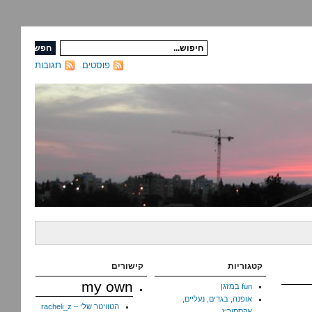
פוסטים
תגובות
קטגוריות
קישורים
my own
fun במזגן
אופנה, בגדים, נעליים,
הטוויטר שלי – racheli_z
אקססוריז