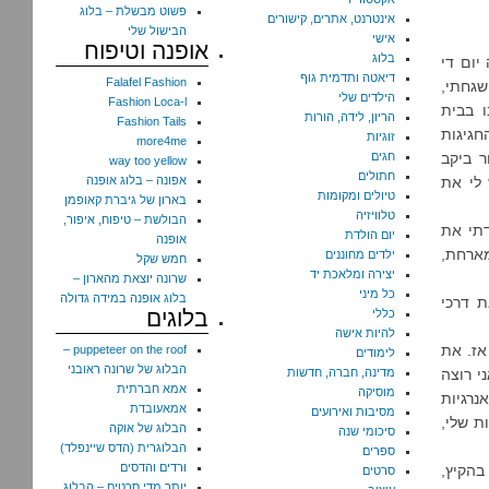
פשוט מבשלת – בלוג
אינטרנט, אתרים, קישורים
הבישול שלי
אישי
אופנה וטיפוח
בלוג
ה היה יום די
דיאטה ותדמית גוף
Falafel Fashion
שגחתי,
הילדים שלי
Fashion Loca-l
ו בבית
הריון, לידה, הורות
Fashion Tails
גיגות
זוגיות
more4me
 ביקב
חגים
way too yellow
חתולים
 לי את
אפונה – בלוג אופנה
טיולים ומקומות
בארון של גיברת קאופמן
טלוויזיה
הבולשת – טיפוח, איפור,
דתי את
יום הולדת
אופנה
ארחת,
ילדים מחוננים
חמש שקל
יצירה ומלאכת יד
שרונה יוצאת מהארון –
כל מיני
בלוג אופנה במידה גדולה
ת דרכי
בלוגים
כללי
להיות אישה
ד אז. את
puppeteer on the roof –
לימודים
הבלוג של שרונה ראובני
 אני רוצה
מדינה, חברה, חדשות
אמא חברתית
מוסיקה
נרגיות
אמאעובדת
מסיבות ואירועים
ת שלי,
הבלוג של אוקה
סיכומי שנה
הבלוגרית (הדס שיינפלד)
ספרים
ורדים והדסים
בהקיץ,
סרטים
יותר מדי סרטים – הבלוג