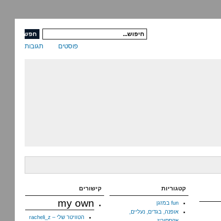
פוסטים
תגובות
קטגוריות
קישורים
my own
fun במזגן
אופנה, בגדים, נעליים,
הטוויטר שלי – racheli_z
אקססוריז