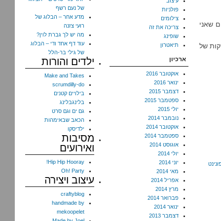
עיצוב
של נעם רשף
פולניות
מדע אחר – הבלוג של
צילומים
 הם 7 ו-2, שהם מספרים שאני
רועי צזנה
צריכה את זה
מה יש לך גברת לוין?
שופינג
עוד דף אחד ודי – הבלוג
רה 8, 4, 2 – סדרת החזקות של
תיאטרון
של גילי בר-הלל
ארכיון
ילדים והורות
אוקטובר 2016
Make and Takes
ינואר 2016
scrumdilly-do
דצמבר 2015
בילויים קטנים
ספטמבר 2015
בלינגבלינג
יולי 2015
גם ים וגם סרט
נובמבר 2014
הכאב שבאימהות
אוקטובר 2014
ילדיסקו
מסיבות
ספטמבר 2014
אוגוסט 2014
ואירועים
יולי 2014
Hip Hip Hooray!
יוני 2014
ונינט
Oh! Party
מאי 2014
עיצוב ויצירה
אפריל 2014
מרץ 2014
craftyblog
פברואר 2014
handmade by
ינואר 2014
mekoopelet
דצמבר 2013
Made by Joel