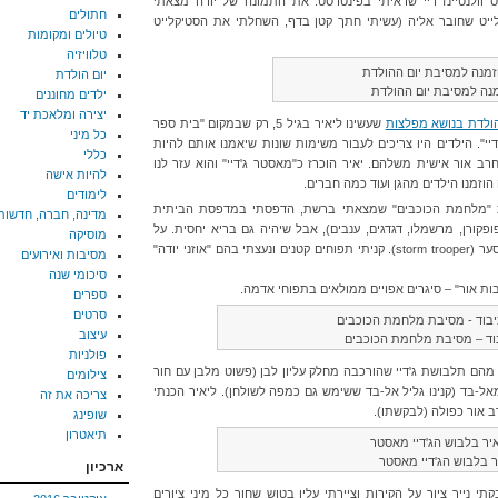
ולנטיינז דיי שראיתי בפינטרסט. את התמונה של יודה מצאתי
חתולים
ייט שחובר אליה (עשיתי חתך קטן בדף, השחלתי את הסטיקלייט
טיולים ומקומות
טלוויזיה
יום הולדת
נה למסיבת יום ההולדת
ילדים מחוננים
יצירה ומלאכת יד
ולדת בנושא מפלצות
שעשינו ליאיר בגיל 5, רק שבמקום "בית ספר
כל מיני
י". הילדים היו צריכים לעבור משימות שונות שיאמנו אותם להיות
כללי
וחרב אור אישית משלהם. יאיר הוכרז כ"מאסטר ג'דיי" והוא עזר לנו
להיות אישה
הוזמנו הילדים מהגן ועוד כמה חברים.
לימודים
ות "מלחמת הכוכבים" שמצאתי ברשת, הדפסתי במדפסת הביתית
מדינה, חברה, חדשות
פקורן, מרשמלו, דגדגים, ענבים), אבל שיהיה גם בריא יחסית. על
מוסיקה
המרשמלו ציירתי בטוש אכיל פרצוף של לוחם סער (storm trooper). קניתי תפוחים קטנים ונעצתי בהם "אוזני יודה"
מסיבות ואירועים
סיכומי שנה
ת אור" – סיגרים אפויים ממולאים בתפוחי אדמה.
ספרים
סרטים
עיצוב
בוד – מסיבת מלחמת הכוכבים
פולניות
 מהם תלבושת ג'דיי שהורכבה מחלק עליון לבן (פשוט מלבן עם חור
צילומים
אל-בד (קנינו גליל אל-בד ששימש גם כמפה לשולחן). ליאיר הכנתי
צריכה את זה
רב אור כפולה (לבקשתו).
שופינג
תיאטרון
ר בלבוש הג'דיי מאסטר
ארכיון
י נייר ציור על הקירות וציירתי עליו בטוש שחור כל מיני ציורים