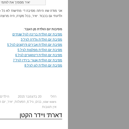
יאיר מסמיך את לוחמי ה
אני מודה שזו היתה מסיבה די מתישה! לא כל 
ולדעתי גם בכבוד. יאיר, בכל מקרה, היה מרוצה.
מסיבות יום הולדת מן העבר
:
מסיבת יום הולדת בריכה לגיל שנתיים
מסיבת יום הולדת גלידה לגיל 3
מסיבת יום הולדת אבירים ודרקונים לגיל 5
מסיבת יום הולדת מפלצות לגיל 5
מסיבת יום הולדת דינוזאורים לגיל 6
מסיבת יום הולדת אנגרי בירדז לגיל 7
מסיבת יום הולדת לגו לגיל 8
רחלי
20 בדצמבר 2015
הילדים 
star wars
,
בנים
,
גיל 6
,
הפעלות
,
יאיר
,
יום 
אין תגובות
דארת' ויידר הקטן