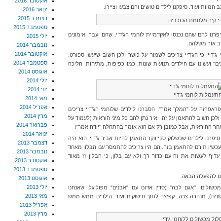
אוקטובר 2016
ינואר 2016
דצמבר 2015
רי קיר מלחמת הכוכבים
ספטמבר 2015
פרנו להם שהם נכנסו לאקדמיית לוחמי הג'דיי, שהם יעברו אימונים
יולי 2015
רב אור משלהם.
נובמבר 2014
אוקטובר 2014
יי, כי הג'דיי צריכים לשמור על כושר ולכן חשוב שיעשו ספורט.
ספטמבר 2014
 ועשינו עם הילדים תנועות שונות, כמו כפיפות, מתיחות, הליכה
אוגוסט 2014
יולי 2014
יוני 2014
תעמלות לוחמי ג'דיי
מאי 2014
אפריל 2014
אפרזה על "המלך אמר". הסברנו לילדים שלוחמי הג'דיי צריכים
מרץ 2014
לכן חשוב להתאמן על זה. יאיר נתן להם כל מיני הוראות (לעמוד על
פברואר 2014
 אחר ההוראות, אבל כמובן רק אם הוא אומר בהתחלה "יודה אמר"!
ינואר 2014
פרנו לילדים שכשלוק סקייווקר התאמן להיות אביר ג'דיי, הוא היה
דצמבר 2013
ועכשיו תורם להתאמן בזה. הם היו צריכים להתמסר עם הבלון מאחד
נובמבר 2013
עדיף לעשות את זה עם כדור רך ולא עם בלון, כי הבלון זז מאוד
אוקטובר 2013
ספטמבר 2013
ום להפעלה הבאה.
אוגוסט 2013
יולי 2013
ולים: "אגם לבה" (סדין אדום עם "אבנים" מפוליגל, שאנחנו
מאי 2013
ים), מנהרה צרה, קפיצה לתוך חישוקים ועוד. הילדים ממש ממש
אפריל 2013
מרץ 2013