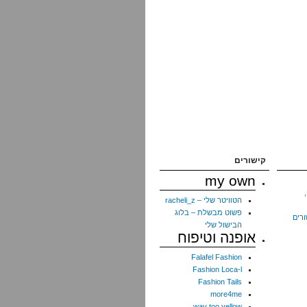
קישורים
my own
הטוויטר שלי – racheli_z
פשוט מבשלת – בלוג
ורים
הבישול שלי
אופנה וטיפוח
Falafel Fashion
Fashion Loca-l
Fashion Tails
more4me
way too yellow