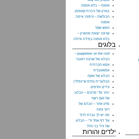
אפונה – בלוג אופנה
בארון של גיברת קאופמן
הבולשת – טיפוח, איפור,
אופנה
חמש שקל
שרונה יוצאת מהארון –
בלוג אופנה במידה גדולה
בלוגים
puppeteer on the roof –
הבלוג של שרונה ראובני
אמא חברתית
אמאעובדת
הבלוג של אוקה
הבלוגרית (הדס שיינפלד)
ורדים והדסים
יותר מדי סרטים – הבלוג
של נעם רשף
מדע אחר – הבלוג של
רועי צזנה
מה יש לך גברת לוין?
עוד דף אחד ודי – הבלוג
של גילי בר-הלל
ילדים והורות