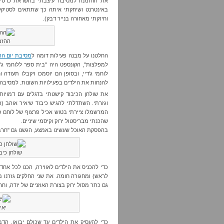
את ההזמנה למסיבה עיצבתי בהשראת כרטיס ו
באינטרנט ושיחקתי איתה כך שתתאים לסטיקל
וחיזקתי מאחורה בנייר דבק).
ההזמ
החלטנו על מבנה פעילות דומה ל
מסיבת יום הה
למפלצות", הקונספט היה "בית ספר ללוחמי ג'די
לוחמי ג'דיי, ובסופן הם יוסמכו ויקבלו תעודה 
להנחות את הילדים בפעילויות השונות. למסיבה 
את שולחן הכיבוד קישטתי בדגלים עם דמוי
וגזרתי. השתדלתי להגיש כיבוד שיאיר אוהב (פו
שהכנתי מבריסטול ירוק וקיסמי שיניים.
בהפסקת האוכל שעשינו באמצע, הגשנו גם "חרבו
שולחן כי
כדי להכניס את הילדים לאווירה, הכנו לכל אחד
לראש) ומחגורה חומה. את שני החלקים גזרנו מ
גם כתר מסול ירוק בצורת האוזניים של יודה, וח
יאי
כדי להעסיק את הילדים עד שכולם יבואו, הדבקת