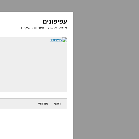
עפיפונים
אמא. אישה. משפחה. גיקית.
ראשי
אודותיי