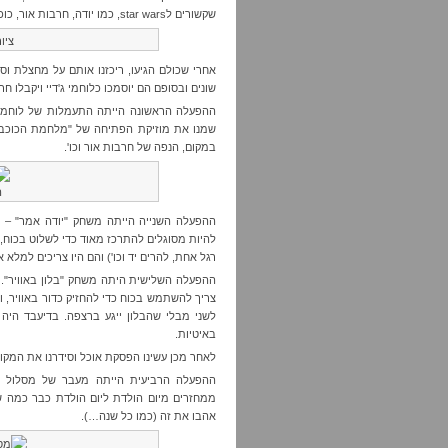
שקשורים לstar wars, כמו יודה, חרבות אור, כוכב המוות ועוד. סיפקנו לילדים טושים והם צבעו וציירו.
ציו
אחרי שכולם הגיעו, ריכזנו אותם על מחצלת וסי
שונים ובסופם הם יוסמכו כלוחמי ג'דיי ויקבלו ח
ההפעלה הראשונה הייתה התעמלות של לוחמי ג'ד
שמנו את מוזיקת הפתיחה של "מלחמת הכוכבים"
במקום, הנפה של חרבות אור וכו'.
ה
ההפעלה השנייה הייתה משחק "יודה אמר" – פר
להיות מסוגלים להתרכז מאוד כדי לשלוט בכוח, ו
רגל אחת, להרים יד וכו') והם היו צריכים למלא
ההפעלה השלישית היתה משחק "בלון באוויר". סי
צריך להשתמש בכוח כדי להחזיק כדור באוויר, 
לשני מבלי שהבלון ייגע ברצפה. בדיעבד היה 
באיטיות.
לאחר מכן עשינו הפסקת אוכל וסידרנו את המק
ההפעלה הרביעית הייתה מעבר של מסלול מכש
ממחזרים מיום הולדת ליום הולדת כבר כמה שנ
אהבו את זה (כמו כל שנה…).