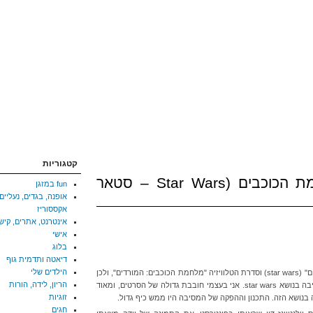
קטגוריות
מסיבת יום הולדת מלחמת הכוכבים (Star Wars – סטאר
fun במזגן
אופנה, בגדים, נעליים,
אקססוריז
אינטרנט, אתרים, קיש
אישי
בלוג
דיאטה ותדמית גוף
הילדים שלי
יאיר הוא מעריץ גדול של סרטי "מלחמת הכוכבים" (star wars) וסדרת הטלוויזיה "מלחמת הכוכבים: המורדים", ולכן
הריון, לידה, הורות
ליום הולדתו ה-6 הוחלט ברוב קולות לערוך מסיבה בנושא star wars. אני בעצמי חובבת גדולה של הסרטים, ומאוד
זוגיות
נושא הזה. התכנון וההפקה של המסיבה היו ממש כיף גדול.
חגים