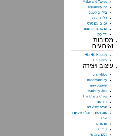
Make and Takes
scrumdilly-do
בילויים קטנים
בלינגבלינג
גם ים וגם סרט
הכאב שבאימהות
ילדיסקו
מסיבות
ואירועים
Hip Hip Hooray!
Oh! Party
עיצוב ויצירה
craftyblog
handmade by
mekoopelet
Made by Joel
The Crafty Crow
דנדושה
הבית של עידה
טוב ויפה – הבלוג של קרן
שביט
פרפרים
קיפודים
קסם שימושי