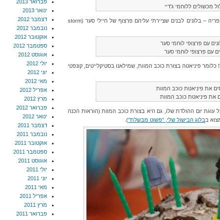
פברואר 2013
ל מכשולים ללוחמי ג'דיי
ינואר 2013
דצמבר 2012
ההפעלה החמישית הייתה לחימה בחיילי האימפריה – בלונים לבנים שציירתי עליהם פרצוף של חיילי סער (storm
נובמבר 2012
אוקטובר 2012
ספטמבר 2012
ים עם פרצופי לוחמי סער
אוגוסט 2012
יולי 2012
 כלומר פיניאטה בצורת כוכב המוות, שמילאנו בסטיקלייטים, קונפטי
יוני 2012
מאי 2012
אפריל 2012
 את פיניאטת כוכב המוות
מרץ 2012
פברואר 2012
 עוגת יום ההולדת שלו, גם היא בצורת כוכב המוות (הוראות הכנה
ינואר 2012
צוא ב
בלוג הבישול שלי, "פשוט מבשלת"
).
דצמבר 2011
נובמבר 2011
אוקטובר 2011
ספטמבר 2011
אוגוסט 2011
יולי 2011
יוני 2011
מאי 2011
אפריל 2011
מרץ 2011
פברואר 2011