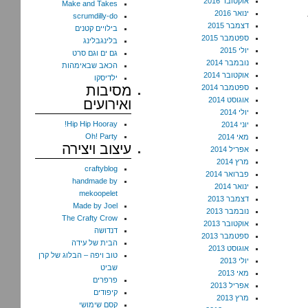
אוקטובר 2016
Make and Takes
ינואר 2016
scrumdilly-do
דצמבר 2015
בילויים קטנים
ספטמבר 2015
בלינגבלינג
יולי 2015
גם ים וגם סרט
נובמבר 2014
הכאב שבאימהות
אוקטובר 2014
ילדיסקו
מסיבות
ספטמבר 2014
אוגוסט 2014
ואירועים
יולי 2014
Hip Hip Hooray!
יוני 2014
Oh! Party
מאי 2014
עיצוב ויצירה
אפריל 2014
מרץ 2014
craftyblog
פברואר 2014
handmade by
ינואר 2014
mekoopelet
דצמבר 2013
Made by Joel
נובמבר 2013
The Crafty Crow
אוקטובר 2013
דנדושה
ספטמבר 2013
הבית של עידה
אוגוסט 2013
טוב ויפה – הבלוג של קרן
יולי 2013
שביט
מאי 2013
פרפרים
אפריל 2013
קיפודים
מרץ 2013
קסם שימושי