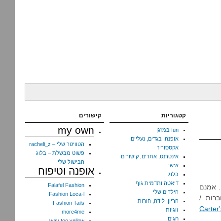
קטגוריות
קישורים
my own
fun במזגן
אופנה, בגדים, נעליים,
הטוויטר שלי – racheli_z
אקססוריז
פשוט מבשלת – בלוג
אינטרנט, אתרים, קישורים
הבישול שלי
אישי
אופנה וטיפוח
בלוג
דיאטה ותדמית גוף
Falafel Fashion
. אמנם
הילדים שלי
Fashion Loca-l
רות /
הריון, לידה, הורות
Fashion Tails
Carter'
זוגיות
more4me
חגים
way too yellow