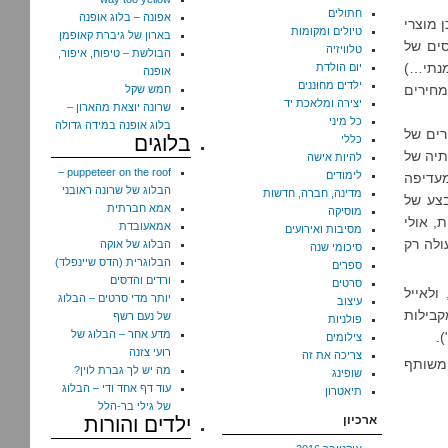
חתולים
אפונה – בלוג אופנה
ולילדים, וכן מוצרי
טיולים ומקומות
בארון של גיברת קאופמן
סים של
טלוויזיה
הבולשת – טיפוח, איפור,
נתי…)
יום הולדת
אופנה
ילדים מחוננים
C שיש בו בגדים במחירים
חמש שקל
יצירה ומלאכת יד
שרונה יוצאת מהארון –
כל מיני
בלוג אופנה במידה גדולה
רים של
בלוגים
כללי
תיה של
להיות אישה
puppeteer on the roof –
לימודים
 מעדיפה
הבלוג של שרונה ראובני
מדינה, חברה, חדשות
זה, המבצע של
אמא חברתית
מוסיקה
, אולי
אמאעובדת
מסיבות ואירועים
ולה רק
הבלוג של אוקה
סיכומי שנה
הבלוגרית (הדס שיינפלד)
ספרים
ורדים והדסים
סרטים
לב למידות. הזמנתי ליאיר חולצות במידות 4-5 (הוא לובש מידה 4), ולאייל
יותר מדי סרטים – הבלוג
עיצוב
המקבילות
של נעם רשף
פולניות
מדע אחר – הבלוג של
.
צילומים
רועי צזנה
צריכה את זה
ל OshKosh. סל הקניות משותף
מה יש לך גברת לוין?
שופינג
עוד דף אחד ודי – הבלוג
תיאטרון
של גילי בר-הלל
ארכיון
ילדים והורות