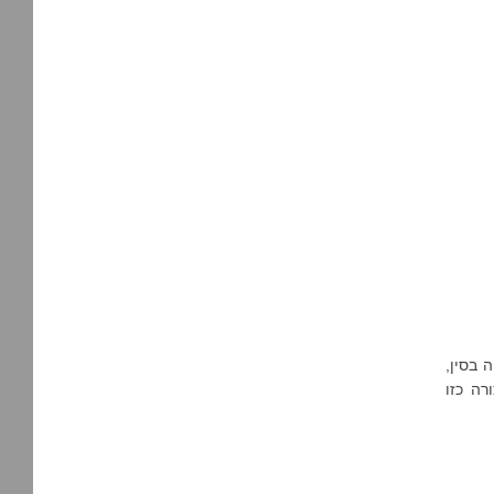
 בסין,
רה כזו