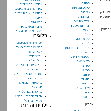
חתולים
אפונה – בלוג אופנה
טיולים ומקומות
בארון של גיברת קאופמן
אני רק
טלוויזיה
הבולשת – טיפוח, איפור,
וההנאה
יום הולדת
אופנה
ילדים מחוננים
חמש שקל
יצירה ומלאכת יד
שרונה יוצאת מהארון –
כמובן.
כל מיני
בלוג אופנה במידה גדולה
בלוגים
כללי
להיות אישה
puppeteer on the roof –
לימודים
הבלוג של שרונה ראובני
מדינה, חברה, חדשות
אמא חברתית
מוסיקה
אמאעובדת
מסיבות ואירועים
הבלוג של אוקה
סיכומי שנה
הבלוגרית (הדס שיינפלד)
ספרים
ורדים והדסים
סרטים
יותר מדי סרטים – הבלוג
עיצוב
של נעם רשף
פולניות
מדע אחר – הבלוג של
צילומים
רועי צזנה
צריכה את זה
מה יש לך גברת לוין?
שופינג
עוד דף אחד ודי – הבלוג
תיאטרון
של גילי בר-הלל
ארכיון
ילדים והורות