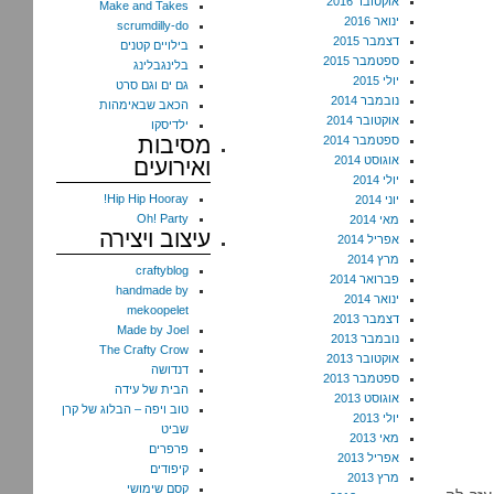
אוקטובר 2016
Make and Takes
ינואר 2016
scrumdilly-do
דצמבר 2015
בילויים קטנים
ספטמבר 2015
בלינגבלינג
יולי 2015
גם ים וגם סרט
נובמבר 2014
הכאב שבאימהות
אוקטובר 2014
ילדיסקו
מסיבות
ספטמבר 2014
אוגוסט 2014
ואירועים
יולי 2014
Hip Hip Hooray!
יוני 2014
Oh! Party
מאי 2014
עיצוב ויצירה
אפריל 2014
מרץ 2014
craftyblog
פברואר 2014
handmade by
ינואר 2014
mekoopelet
דצמבר 2013
Made by Joel
נובמבר 2013
The Crafty Crow
אוקטובר 2013
דנדושה
ספטמבר 2013
הבית של עידה
אוגוסט 2013
טוב ויפה – הבלוג של קרן
יולי 2013
שביט
מאי 2013
פרפרים
אפריל 2013
קיפודים
מרץ 2013
קסם שימושי