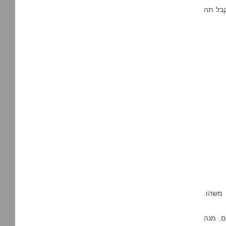
קבל תה
 משהו.
ם. מנה