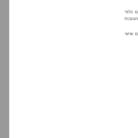
ם כלפי
הטובות
תקיימת בימים א'-ה' בשעות 17:30-19:00 וביום שישי