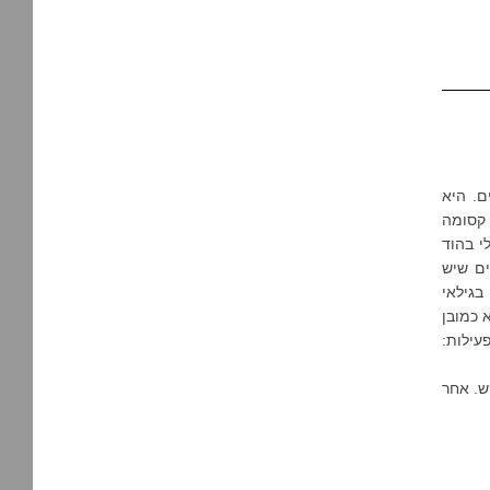
ם. היא
 קסומה
י בהוד
ים שיש
 ומיועדות לילדים בגילאי
א כמובן
עילות:
ש. אחר