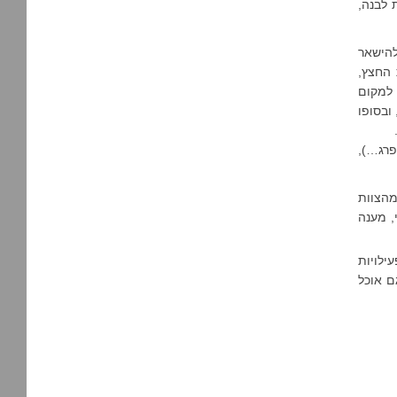
 לבנה,
להישאר
 החצץ,
 למקום
ובסופו
פרג…),
מהצוות
, מענה
ילויות
ם אוכל