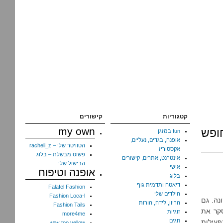
קטגוריות
קישורים
my own
ופש
fun במזגן
אופנה, בגדים, נעליים,
הטוויטר שלי – racheli_z
אקססוריז
פשוט מבשלת – בלוג
אינטרנט, אתרים, קישורים
הבישול שלי
אישי
אופנה וטיפוח
בלוג
דיאטה ותדמית גוף
Falafel Fashion
הילדים שלי
Fashion Loca-l
נה. גם
הריון, לידה, הורות
Fashion Tails
סקר את
זוגיות
more4me
חגים
פעילות
way too yellow