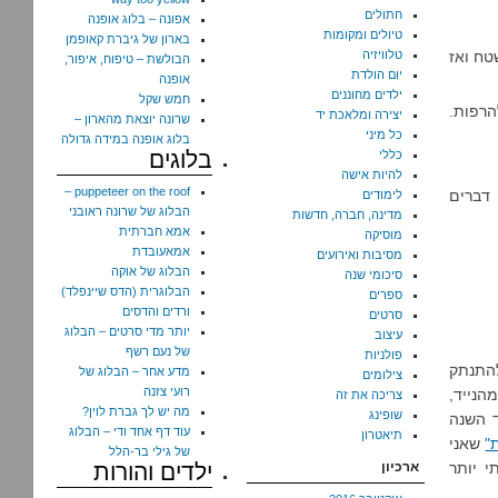
חתולים
אפונה – בלוג אופנה
טיולים ומקומות
בארון של גיברת קאופמן
טח ואז
טלוויזיה
הבולשת – טיפוח, איפור,
יום הולדת
אופנה
ילדים מחוננים
חמש שקל
הרפות.
יצירה ומלאכת יד
שרונה יוצאת מהארון –
כל מיני
בלוג אופנה במידה גדולה
בלוגים
כללי
להיות אישה
puppeteer on the roof –
 דברים
לימודים
הבלוג של שרונה ראובני
מדינה, חברה, חדשות
אמא חברתית
מוסיקה
אמאעובדת
מסיבות ואירועים
הבלוג של אוקה
סיכומי שנה
הבלוגרית (הדס שיינפלד)
ספרים
ורדים והדסים
סרטים
יותר מדי סרטים – הבלוג
עיצוב
של נעם רשף
פולניות
להתנתק
מדע אחר – הבלוג של
צילומים
רועי צזנה
הנייד,
צריכה את זה
מה יש לך גברת לוין?
שופינג
ד השנה
עוד דף אחד ודי – הבלוג
תיאטרון
"
שאני
של גילי בר-הלל
י יותר
ארכיון
ילדים והורות