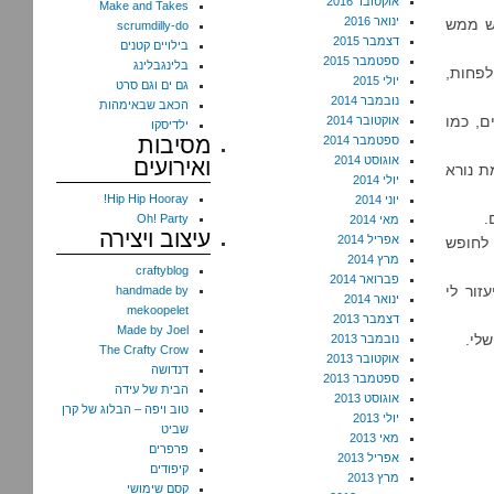
אוקטובר 2016
Make and Takes
ינואר 2016
ש ממש
scrumdilly-do
דצמבר 2015
בילויים קטנים
ספטמבר 2015
בלינגבלינג
ירדתי 17.5 ק"ג ואני רוצה לרדת עוד 12 ק"ג לפחות,
יולי 2015
גם ים וגם סרט
נובמבר 2014
הכאב שבאימהות
ם, כמו
אוקטובר 2014
ילדיסקו
מסיבות
ספטמבר 2014
אוגוסט 2014
ואירועים
ת נורא
יולי 2014
Hip Hip Hooray!
יוני 2014
.
Oh! Party
מאי 2014
עיצוב ויצירה
אפריל 2014
ע לחופש
מרץ 2014
craftyblog
פברואר 2014
זור לי
handmade by
ינואר 2014
mekoopelet
דצמבר 2013
Made by Joel
לי.
נובמבר 2013
The Crafty Crow
אוקטובר 2013
דנדושה
ספטמבר 2013
הבית של עידה
אוגוסט 2013
טוב ויפה – הבלוג של קרן
יולי 2013
שביט
מאי 2013
פרפרים
אפריל 2013
קיפודים
מרץ 2013
קסם שימושי