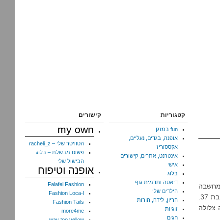
קטגוריות
קישורים
my own
fun במזגן
אופנה, בגדים, נעליים,
הטוויטר שלי – racheli_z
אקססוריז
פשוט מבשלת – בלוג
אינטרנט, אתרים, קישורים
הבישול שלי
אישי
אופנה וטיפוח
בלוג
דיאטה ותדמית גוף
Falafel Fashion
במחשבה
הילדים שלי
Fashion Loca-l
ובנשמה. למדתי הרבה מאוד דברים השנה, בעיקר על עצמי, אבל לא רק. אני כבר בת 37.
הריון, לידה, הורות
Fashion Tails
 צלולה
זוגיות
more4me
חגים
way too yellow